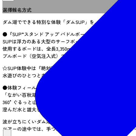
選擇報名方式
ダム湖でできる特別な体験「ダムSUP」を、ぜひこの機会に
●『SUP”スタンド アップ パドルボード”』とは？
SUPは浮力のある大型のサーフボードの上に立ち、パドルで
使用するボードは、全長3,350mm、幅810mm、厚み15
ブルボード（空気注入式）です。
☆SUP体験中は『絶対落ちない＝水に濡れない』とは限りま
水遊びのひとつと考えてご参加ください！
●体験フィールド「ながい百秋湖」
「ながい百秋湖」は、長井ダムによって形成されたダム湖の
360°ぐるっと山々に囲まれた景観が最大の特徴であり、新
澄んだ水と雄大な自然に包まれながら、ゆったりとした時間
波が立ちにくいダム湖だからこそSUPに【はじめて挑戦した
ツアーの途中では、手つかずの大自然の中へ上陸しネイチャ