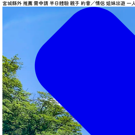
宮城縣外
推薦
需申請
半日體驗
親子
約會／情侶
姐妹出遊
一