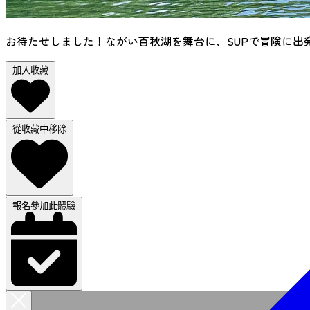
お待たせしました！ながい百秋湖を舞台に、SUPで冒険に出
加入收藏
從收藏中移除
報名參加此體驗