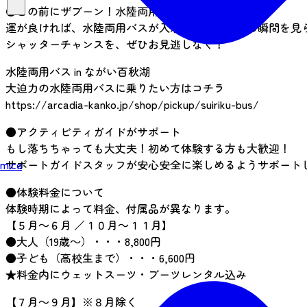
●目の前にザブーン！水陸両用バスがやってくる！？
運が良ければ、水陸両用バスが入水する迫力満点の瞬間を見
シャッターチャンスを、ぜひお見逃しなく！
水陸両用バス in ながい百秋湖
大迫力の水陸両用バスに乗りたい方はコチラ
https://arcadia-kanko.jp/shop/pickup/suiriku-bus/
●アクティビティガイドがサポート
もし落ちちゃっても大丈夫！初めて体験する方も大歓迎！
サポートガイドスタッフが安心安全に楽しめるようサポート
mice
●体験料金について
体験時期によって料金、付属品が異なります。
【５月～６月 ／１０月～１１月】
●大人（19歳～）・・・8,800円
●子ども（高校生まで）・・・6,600円
★料金内にウェットスーツ・ブーツレンタル込み
【７月～９月】※８月除く