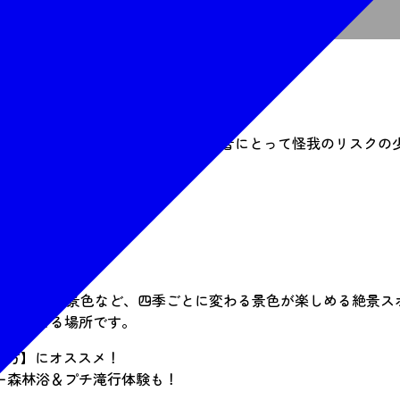
！
漕ぎ進むアウトドアスポーツです。
0mmと、浮遊力があり安定性に優れ、参加者にとって怪我のリスク
せん。
愛称です。
緑や紅葉、雪景色など、四季ごとに変わる景色が楽しめる絶景ス
を過ごせる場所です。
い方】にオススメ！
ー森林浴＆プチ滝行体験も！