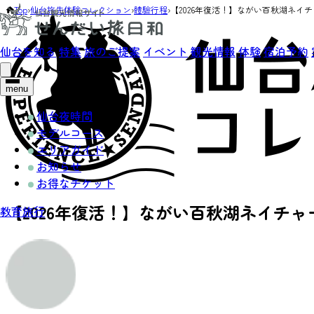
Top
›
仙台旅先体験コレクション
›
體驗行程
›
【2026年復活！】ながい百秋湖ネイチ
仙台を知る
特集
旅のご提案
イベント
観光情報
体験
宿泊予約
menu
仙台夜時間
モデルコース
エリアガイド
お知らせ
お得なチケット
【2026年復活！】ながい百秋湖ネイチャ
教育旅行