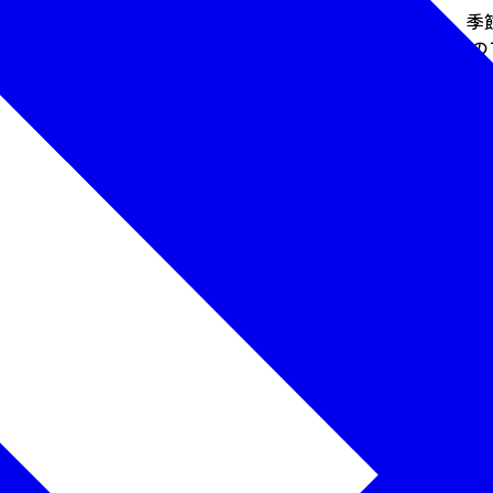
、飯豊町、小国町の２市３町は、豊かな水が流れる大地に、季
。 かつて１９世紀の女性旅行家イザベラ・バードは、「東洋の
の魅力をたくさんの方に体験していただきたいと思います。