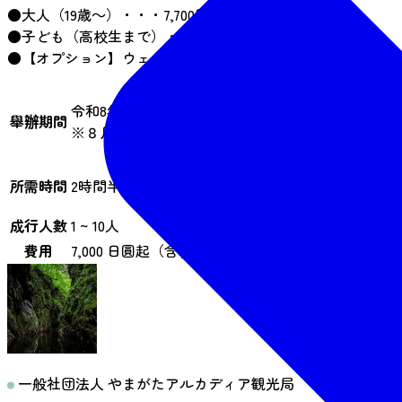
●大人（19歳～）・・・7,700円
●子ども（高校生まで）・・・5,500円
●【オプション】ウェットスーツ・ブーツ レンタル・・・2,2
令和8年５月下旬ころ～１１月上旬
舉辦期間
※８月は虫の発生が予測されるため休止
所需時間
2時間半
成行人數
1 ~ 10人
費用
7,000 日圓起（含稅）
一般社団法人 やまがたアルカディア観光局