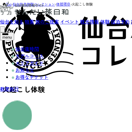
Top
›
仙台旅先体験コレクション
›
体验项目
›
火起こし体験
仙台を知る
特集
旅のご提案
イベント
観光情報
体験
宿泊予約
menu
仙台夜時間
モデルコース
エリアガイド
お知らせ
お得なチケット
火起こし体験
教育旅行