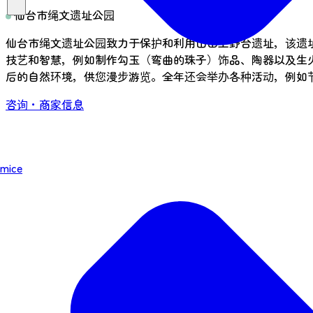
仙台市绳文遗址公园
仙台市绳文遗址公园致力于保护和利用山田上野台遗址，该遗址
技艺和智慧，例如制作勾玉（弯曲的珠子）饰品、陶器以及生
后的自然环境，供您漫步游览。全年还会举办各种活动，例如
咨询・商家信息
mice