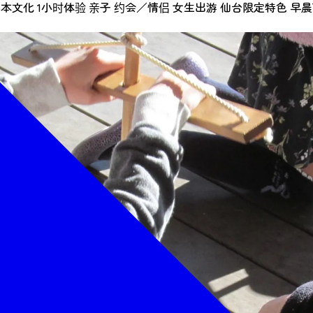
日本文化
1小时体验
亲子
约会／情侣
女生出游
仙台限定特色
早晨