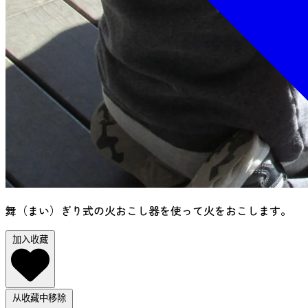
舞（まい）ぎり式の火おこし器を使って火をおこします。
加入收藏
从收藏中移除