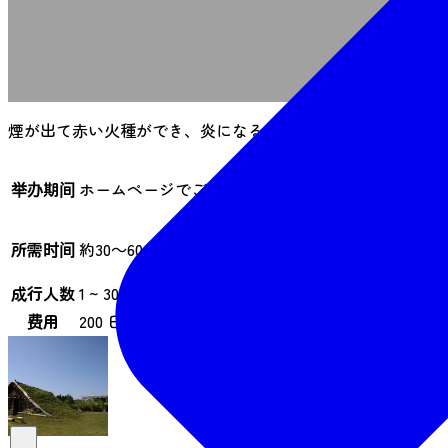
O
煙が出て赤い火種ができ、炎になるまでがんばります！
举办期间
ホームページでご確認ください。
所需时间
約30～60分
成行人数
1 ~ 30人
费用
200 日元起（含税）