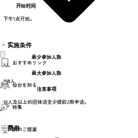
开始时间
下午1点开始。
实施条件
最少参加人数
おすすめリンク
1人
最大参加人数
仙台夜時間
100人
仙台を知る
モデルコース
注意事项
エリアガイド
お知らせ
仙台の魅力
10人及以上的团体请至少提前2周申请。
お得なチケット
特集
エリアガイド
復興に向けて
仙台観光PR動画ライブラリー
特集
仙台から行く東北周遊旅
费用
旅のご提案
夜時間トピックス
伝統的工芸品