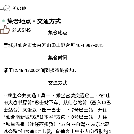
仙台までの経路検索
その他
市内の交通情報
お得なチケット
集合地点・交通方式
お知らせ
公式SNS
お問い合わせ
集合地点
教育旅行
観光マップ
宫城县仙台市太白区山田上野台町 10-1 982-0815
せんだい旅日和 X
せんだい旅日和とは
せんだい旅日和 Instagram
サイト利用規約
集合时间
せんだい旅日和 Facebook
プライバシーポリシー
仙台旅先体験コレクション Facebook
サイトマップ
请于12:45-13:00之间到接待处参加。
仙台旅先体験コレクション Instagaram
仙臺写真館フォトギャラリー
交通方式
--乘坐公共交通工具-- ・乘坐宫城交通巴士 - 在“山
田大白书房前”巴士站下车。从仙台站前（西入口巴
士站台）乘坐以下任一巴士： ・7号巴士站，开往
“仙台南新城”或“日本平”方向 ・8号巴士站，开往
“秋生温泉（途经西多贺）”方向 --自驾-- 从东北高
速公路“仙台南IC”出发，向仙台市中心方向行驶约4