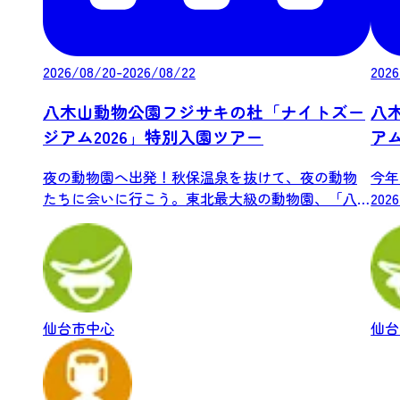
2026/08/20-2026/08/22
2026
八木山動物公園フジサキの杜「ナイトズー
八
ジアム2026」特別入園ツアー
アム
夜の動物園へ出発！秋保温泉を抜けて、夜の動物
今年
たちに会いに行こう。東北最大級の動物園、「八
20
木山動...
内で.
仙台市中心
仙