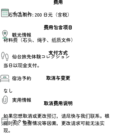
费用
モデルコース
イベント
AIおまかせコース
宝石饰品制作: 200 日元（含税）
オリジナルプラン
みんなの旅行記
费用包含项目
イベント情報
観光情報
その他イベント情報（音楽・展示会）
材料费（石头、绳子、纸质文件）
スポーツ情報
コンベンション情報
観光スポット
支付方式
仙台旅先体験コレクション
温泉
美味いもの
当日以现金支付。
季節のイベント
仙台旅先体験コレクション
プロスポーツチーム・プロオーケストラ
取消与变更
宿泊予約
体験プログラム検索（予約）
仙台の銘品
体験事業者からのお知らせ
仙台夜時間
なし
体験トピックス
宿泊予約
宿泊施設
体験事業者
実用情報
仙台観光マップ
取消费用说明
観光案内
如果您想取消或更改预订，请尽快与我们联系。根
アクセス
お役立ち情報
据时间、空房情况等因素，更改请求可能无法实
観光アプリ
现。
仙台観光マップ