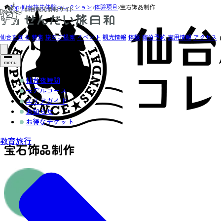
Top
›
仙台旅先体験コレクション
›
体验项目
›
宝石饰品制作
仙台を知る
特集
旅のご提案
イベント
観光情報
体験
宿泊予約
実用情報
アクセス
menu
仙台夜時間
モデルコース
エリアガイド
お知らせ
お得なチケット
教育旅行
宝石饰品制作