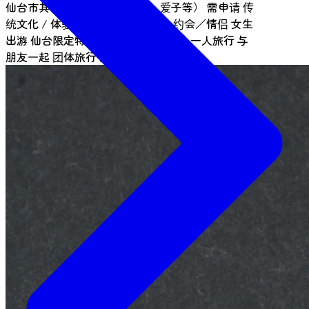
仙台市其他地区（泉区、长町、爱子等）
需申请
传
统文化 / 体验活动
1小时体验
亲子
约会／情侣
女生
出游
仙台限定特色
早晨可参加的活动
一人旅行
与
朋友一起
团体旅行
儿童
提供教育项目