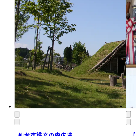
仙台市縄文の森広場
【