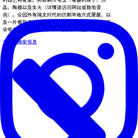
品、陶器以及生火（详情请访问网站或致电咨
询）。公园外有绳文时代的仿制半地穴式房屋，以
及一片修复后的自然环境，供您漫步游览。全年还
会举办各种活动，例如节日庆典和讲座。
咨询・商家信息