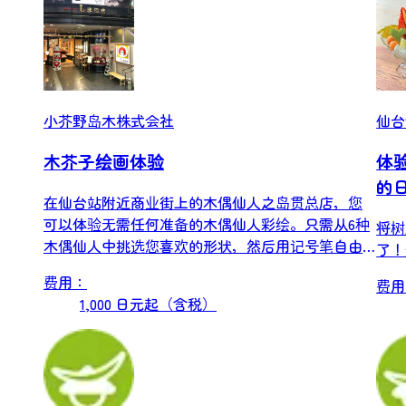
小芥野岛木株式会社
仙台
木芥子绘画体验
体
的
在仙台站附近商业街上的木偶仙人之岛贯总店，您
可以体验无需任何准备的木偶仙人彩绘。只需从6种
将树
木偶仙人中挑选您喜欢的形状，然后用记号笔自由
了！
创作即可。...
费用：
费用
1,000 日元起（含税）