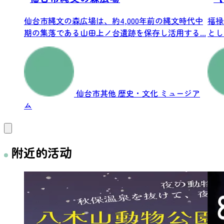
仙台市縄文の森広場は、約4,000年前の縄文時代中
福禄
期の集落である山田上ノ台遺跡を保存し活用する...
とし
する人
仙台市其他
歴史・文化
ミュージア
ム
附近的活动