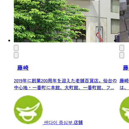
藤崎
藤
2019年に創業200周年を迎えた老舗百貨店。仙台の
藤崎
中心地・一番町に本館、大町館、一番町館、フ...
は、
られる
센다이 중심부
店舗