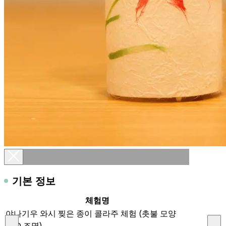
기본 정보
체험명
야나기우 와시 찢은 종이 콜라주 체험 (촛불 모양
LED 조명)