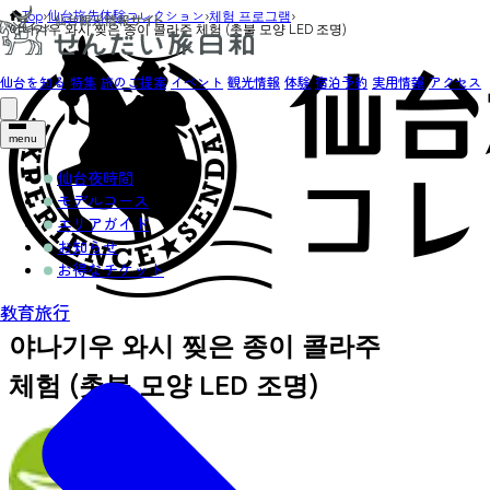
Top
›
仙台旅先体験コレクション
›
체험 프로그램
›
야나기우 와시 찢은 종이 콜라주 체험 (촛불 모양 LED 조명)
仙台を知る
特集
旅のご提案
イベント
観光情報
体験
宿泊予約
実用情報
アクセス
menu
仙台夜時間
モデルコース
エリアガイド
お知らせ
お得なチケット
教育旅行
야나기우 와시 찢은 종이 콜라주
체험 (촛불 모양 LED 조명)