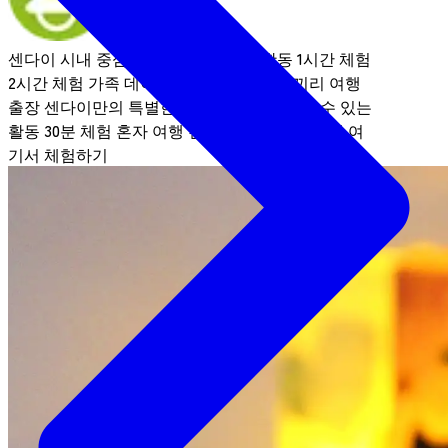
센다이 시내 중심부
전통문화 / 체험활동
1시간 체험
2시간 체험
가족
데이트 / 커플
여자 친구끼리 여행
출장
센다이만의 특별한 체험
아침에 참여할 수 있는
활동
30분 체험
혼자 여행
친구와 함께
단체 여행
여
기서 체험하기