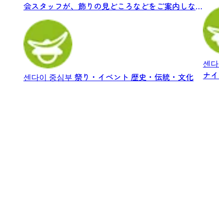
じめ仙
会スタッフが、飾りの見どころなどをご案内しな
がら...
센다
ナイ
센다이 중심부
祭り・イベント
歴史・伝統・文化