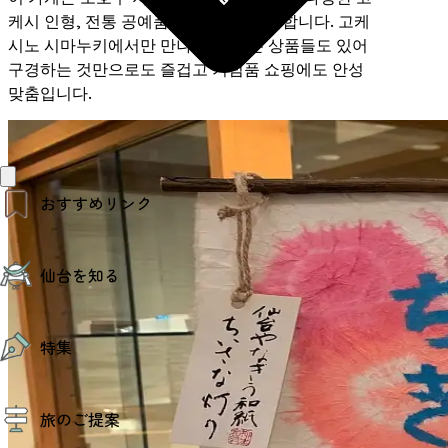
케시 인형, 전통 공예품, 잡화 등을 판매합니다. 고케
시노 시마누키에서만 만나볼 수 있는 상품들도 있어
구경하는 것만으로도 즐겁고 기념품 쇼핑에도 안성
맞춤입니다.
おすすめリンク
仙台夜時間
仙台を知る
モデルコース
エリアガイド
お知らせ
仙台の魅力
お得なチケット
特集
エリアガイド
復興に向けて
仙台観光PR動画ライブラリー
特集
仙台から行く東北周遊旅
旅のご提案
夜時間トピックス
伝統的工芸品