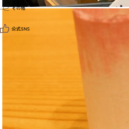
仙台までの経路検索
その他
市内の交通情報
お得なチケット
お知らせ
公式SNS
お問い合わせ
教育旅行
観光マップ
せんだい旅日和 X
せんだい旅日和とは
せんだい旅日和 Instagram
サイト利用規約
せんだい旅日和 Facebook
プライバシーポリシー
仙台旅先体験コレクション Facebook
サイトマップ
仙台旅先体験コレクション Instagaram
仙臺写真館フォトギャラリー