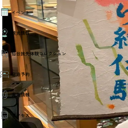
モデルコース
イベント
AIおまかせコース
オリジナルプラン
みんなの旅行記
イベント情報
観光情報
その他イベント情報（音楽・展示会）
スポーツ情報
コンベンション情報
観光スポット
仙台旅先体験コレクション
温泉
美味いもの
季節のイベント
仙台旅先体験コレクション
プロスポーツチーム・プロオーケストラ
宿泊予約
体験プログラム検索（予約）
仙台の銘品
体験事業者からのお知らせ
仙台夜時間
体験トピックス
宿泊予約
宿泊施設
体験事業者
実用情報
仙台観光マップ
観光案内
アクセス
お役立ち情報
観光アプリ
仙台観光マップ