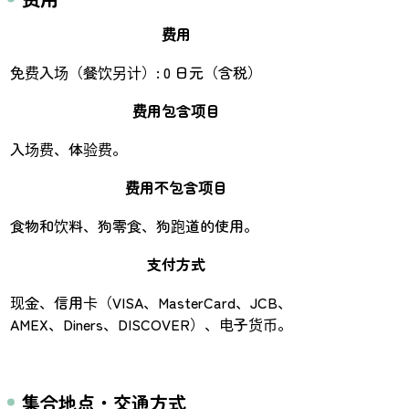
费用
免费入场（餐饮另计）: 0 日元（含税）
费用包含项目
入场费、体验费。
费用不包含项目
食物和饮料、狗零食、狗跑道的使用。
支付方式
现金、信用卡（VISA、MasterCard、JCB、
AMEX、Diners、DISCOVER）、电子货币。
集合地点・交通方式