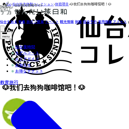
Top
›
仙台旅先体験コレクション
›
体验项目
›
🐶我们去狗狗咖啡馆吧！🐶
仙台を知る
特集
旅のご提案
イベント
観光情報
体験
宿泊予約
実用情報
アクセス
menu
仙台夜時間
モデルコース
エリアガイド
お知らせ
お得なチケット
教育旅行
🐶我们去狗狗咖啡馆吧！🐶