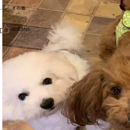
仙台までの経路検索
その他
市内の交通情報
お得なチケット
お知らせ
公式SNS
お問い合わせ
教育旅行
観光マップ
せんだい旅日和 X
せんだい旅日和とは
せんだい旅日和 Instagram
サイト利用規約
せんだい旅日和 Facebook
プライバシーポリシー
仙台旅先体験コレクション Facebook
サイトマップ
仙台旅先体験コレクション Instagaram
仙臺写真館フォトギャラリー