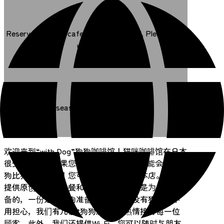
Reservations for cafe are not required. Please visit
us directly.
Overseas TEL +81-22-342-0510
欢迎来到“with Dog”狗狗咖啡馆！猫咪咖啡馆在日本
很受欢迎，但如果您来“with Dog”，您可能会觉得狗
狗比猫咪更可爱！您可以携带爱犬光临本店。我们
提供原创的手工午餐和甜点菜单，一份是为人类准
备的，一份是为狗狗准备的。如果您没有狗狗也不
用担心，我们有几位“狗狗服务员”热情接待每一位
顾客。此外，我们还提供Wi-Fi，您可以随时与朋友