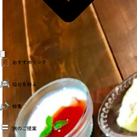
おすすめリンク
仙台夜時間
仙台を知る
モデルコース
エリアガイド
お知らせ
仙台の魅力
お得なチケット
特集
エリアガイド
復興に向けて
仙台観光PR動画ライブラリー
特集
仙台から行く東北周遊旅
旅のご提案
夜時間トピックス
伝統的工芸品