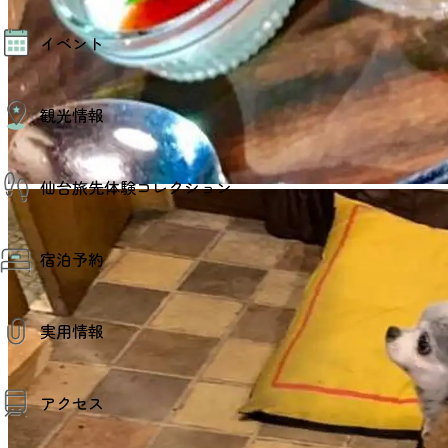
モデルコース
イベント
AIおまかせコース
オリジナルプラン
みんなの旅行記
イベント情報
観光情報
その他イベント情報（音楽・展示会）
スポーツ情報
コンベンション情報
観光スポット
仙台旅先体験コレクション
温泉
美味いもの
季節のイベント
仙台旅先体験コレクション
プロスポーツチーム・プロオーケストラ
宿泊予約
体験プログラム検索（予約）
仙台の銘品
体験事業者からのお知らせ
仙台夜時間
体験トピックス
宿泊予約
宿泊施設
体験事業者
実用情報
仙台観光マップ
観光案内
アクセス
お役立ち情報
観光アプリ
仙台観光マップ