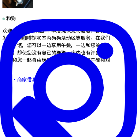
和狗
欢迎来到“带狗乐园”！本店提供宠物酒店、修剪毛
发、狗狗咖啡馆和室内狗狗活动区等服务。在我们
的咖啡馆，您可以一边享用午餐，一边和您的爱犬
玩耍。即使您没有自己的狗狗，店内也有许多狗狗
可以和您一起自由玩耍。我们的菜单主打午餐和甜
点🐶
咨询・商家信息