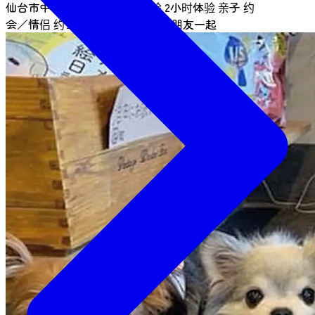
仙台市中心
动物邂逅
1小时体验
2小时体验
亲子
约
会／情侣
约会／情侣
女生出游
与朋友一起