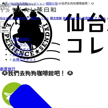
Top
›
仙台旅先体験コレクション
›
體驗行程
›
🐶我們去狗狗咖啡館吧！ 🐶
仙台を知る
特集
旅のご提案
イベント
観光情報
体験
宿泊予約
実用情報
アクセス
menu
仙台夜時間
モデルコース
エリアガイド
お知らせ
お得なチケット
教育旅行
🐶我們去狗狗咖啡館吧！ 🐶