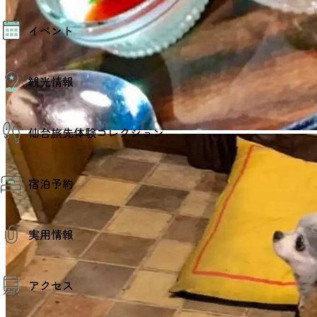
モデルコース
イベント
AIおまかせコース
オリジナルプラン
みんなの旅行記
イベント情報
観光情報
その他イベント情報（音楽・展示会）
スポーツ情報
コンベンション情報
観光スポット
仙台旅先体験コレクション
温泉
美味いもの
季節のイベント
仙台旅先体験コレクション
プロスポーツチーム・プロオーケストラ
宿泊予約
体験プログラム検索（予約）
仙台の銘品
体験事業者からのお知らせ
仙台夜時間
体験トピックス
宿泊予約
宿泊施設
体験事業者
実用情報
仙台観光マップ
観光案内
アクセス
お役立ち情報
観光アプリ
仙台観光マップ