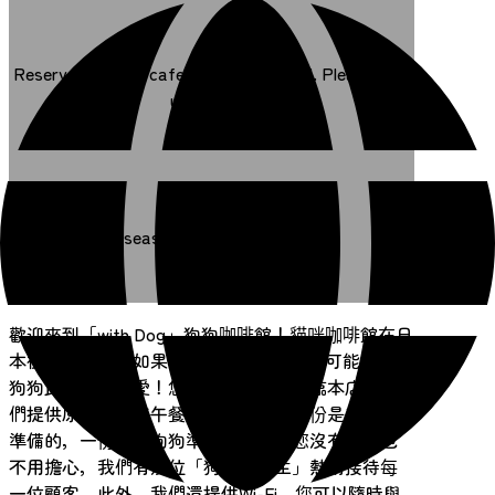
Reservations for cafe are not required. Please visit
us directly.
Overseas TEL +81-22-342-0510
歡迎來到「with Dog」狗狗咖啡館！貓咪咖啡館在日
本很受歡迎，但如果您來“with Dog”，您可能會覺得
狗狗比貓咪更可愛！您可以攜帶愛犬光臨本店。我
們提供原創的手工午餐和甜點菜單，一份是為人類
準備的，一份是為狗狗準備的。如果您沒有狗狗也
不用擔心，我們有幾位「狗狗服務生」熱情接待每
一位顧客。此外，我們還提供Wi-Fi，您可以隨時與