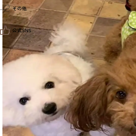
仙台までの経路検索
その他
市内の交通情報
お得なチケット
お知らせ
公式SNS
お問い合わせ
教育旅行
観光マップ
せんだい旅日和 X
せんだい旅日和とは
せんだい旅日和 Instagram
サイト利用規約
せんだい旅日和 Facebook
プライバシーポリシー
仙台旅先体験コレクション Facebook
サイトマップ
仙台旅先体験コレクション Instagaram
仙臺写真館フォトギャラリー