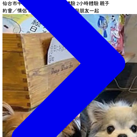
仙台市中心
與動物相遇
1小時體驗
2小時體驗
親子
約會／情侶
約會／情侶
姐妹出遊
與朋友一起