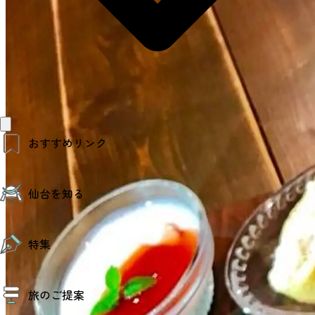
おすすめリンク
仙台夜時間
仙台を知る
モデルコース
エリアガイド
お知らせ
仙台の魅力
お得なチケット
特集
エリアガイド
復興に向けて
仙台観光PR動画ライブラリー
特集
仙台から行く東北周遊旅
旅のご提案
夜時間トピックス
伝統的工芸品