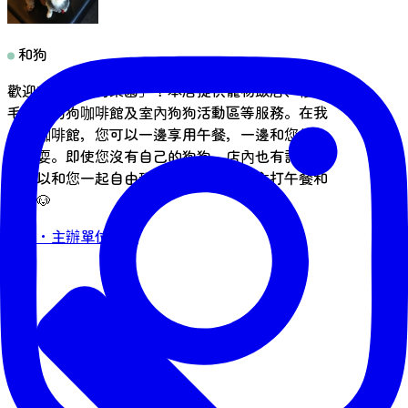
和狗
歡迎來到「帶狗樂園」！本店提供寵物飯店、修剪
毛髮、狗狗咖啡館及室內狗狗活動區等服務。在我
們的咖啡館，您可以一邊享用午餐，一邊和您的狗
狗玩耍。即使您沒有自己的狗狗，店內也有許多狗
狗可以和您一起自由玩耍。我們的菜單主打午餐和
甜點🐶
洽詢・主辦單位資訊