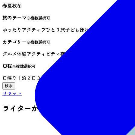
春
夏
秋
冬
旅のテーマ
※複数選択可
ゆったり
アクティブ
ひとり旅
子ども連れ
フォトジェニック
雨
カテゴリー
※複数選択可
グルメ
体験
アクティビティ
夜時間
祭り・イベント
伝統文化・
日程
※複数選択可
日帰り
１泊２日
３日以上
リセット
ライターからさがす