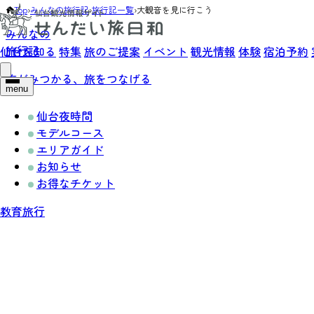
Top
›
みんなの旅行記
›
旅行記一覧
›
大観音を見に行こう
みんなの
旅行記
仙台を知る
特集
旅のご提案
イベント
観光情報
体験
宿泊予約
旅がみつかる、旅をつなげる
menu
仙台夜時間
モデルコース
エリアガイド
お知らせ
お得なチケット
教育旅行