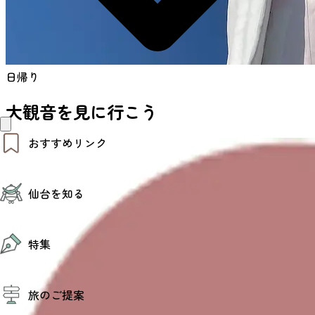
日帰り
大観音を見に行こう
おすすめリンク
仙台夜時間
仙台を知る
モデルコース
エリアガイド
お知らせ
仙台の魅力
お得なチケット
特集
エリアガイド
復興に向けて
仙台観光PR動画ライブラリー
特集
仙台から行く東北周遊旅
旅のご提案
夜時間トピックス
伝統的工芸品