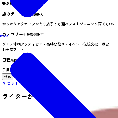
春
夏
秋
冬
旅のテーマ
※複数選択可
ゆったり
アクティブ
ひとり旅
子ども連れ
フォトジェニック
雨でもOK
カテゴリー
※複数選択可
mice
グルメ
体験
アクティビティ
夜時間
祭り・イベント
伝統文化・歴史
お土産
アート
日程
※複数選択可
日帰り
１泊２日
３日以上
リセット
ライターからさがす