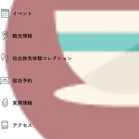
モデルコース
イベント
AIおまかせコース
オリジナルプラン
みんなの旅行記
イベント情報
観光情報
その他イベント情報（音楽・展示会）
スポーツ情報
コンベンション情報
観光スポット
仙台旅先体験コレクション
温泉
美味いもの
季節のイベント
仙台旅先体験コレクション
プロスポーツチーム・プロオーケストラ
宿泊予約
体験プログラム検索（予約）
仙台の銘品
体験事業者からのお知らせ
仙台夜時間
体験トピックス
宿泊予約
宿泊施設
体験事業者
実用情報
仙台観光マップ
観光案内
アクセス
お役立ち情報
観光アプリ
仙台観光マップ