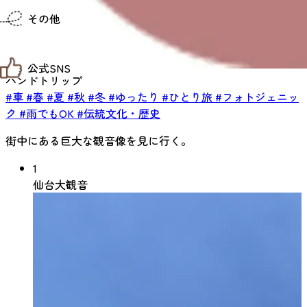
仙台までの経路検索
その他
市内の交通情報
お得なチケット
お知らせ
公式SNS
お問い合わせ
ハンドトリップ
教育旅行
#車
#春
#夏
#秋
#冬
#ゆったり
#ひとり旅
#フォトジェニッ
観光マップ
せんだい旅日和 X
せんだい旅日和とは
ク
#雨でもOK
#伝統文化・歴史
せんだい旅日和 Instagram
サイト利用規約
せんだい旅日和 Facebook
プライバシーポリシー
街中にある巨大な観音像を見に行く。
仙台旅先体験コレクション Facebook
サイトマップ
仙台旅先体験コレクション Instagaram
1
仙臺写真館フォトギャラリー
仙台大観音