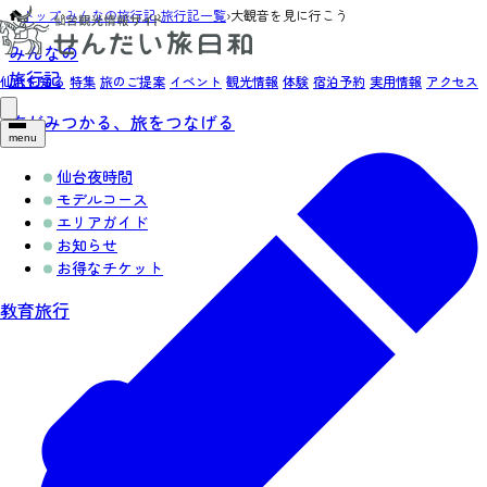
トップ
›
みんなの旅行記
›
旅行記一覧
›
大観音を見に行こう
みんなの
旅行記
仙台を知る
特集
旅のご提案
イベント
観光情報
体験
宿泊予約
実用情報
アクセス
旅がみつかる、旅をつなげる
menu
仙台夜時間
モデルコース
エリアガイド
お知らせ
お得なチケット
教育旅行