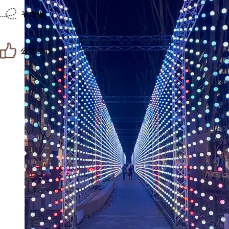
仙台までの経路検索
その他
市内の交通情報
お得なチケット
お知らせ
公式SNS
お問い合わせ
教育旅行
観光マップ
せんだい旅日和 X
せんだい旅日和とは
せんだい旅日和 Instagram
サイト利用規約
せんだい旅日和 Facebook
プライバシーポリシー
仙台旅先体験コレクション Facebook
サイトマップ
仙台旅先体験コレクション Instagaram
仙臺写真館フォトギャラリー