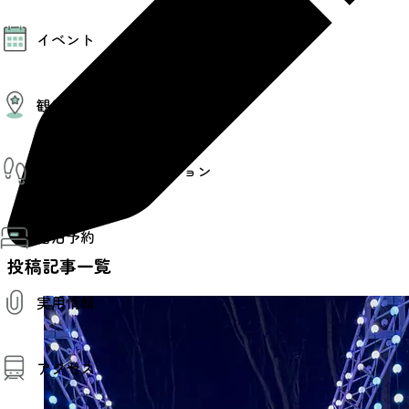
モデルコース
イベント
AIおまかせコース
オリジナルプラン
みんなの旅行記
イベント情報
観光情報
その他イベント情報（音楽・展示会）
スポーツ情報
コンベンション情報
観光スポット
仙台旅先体験コレクション
温泉
美味いもの
季節のイベント
仙台旅先体験コレクション
プロスポーツチーム・プロオーケストラ
宿泊予約
体験プログラム検索（予約）
仙台の銘品
体験事業者からのお知らせ
投稿記事一覧
仙台夜時間
体験トピックス
宿泊予約
宿泊施設
体験事業者
実用情報
仙台観光マップ
観光案内
アクセス
お役立ち情報
観光アプリ
仙台観光マップ