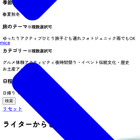
季節
春
夏
秋
冬
旅のテーマ
※複数選択可
ゆったり
アクティブ
ひとり旅
子ども連れ
フォトジェニック
雨でもOK
mice
カテゴリー
※複数選択可
グルメ
体験
アクティビティ
夜時間
祭り・イベント
伝統文化・歴史
お土産
アート
日程
※複数選択可
日帰り
１泊２日
３日以上
リセット
ライターからさがす