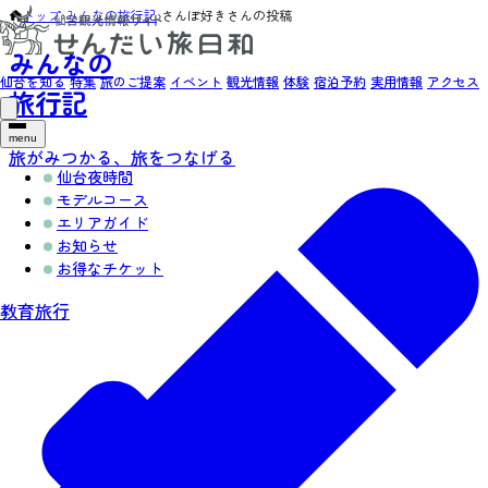
トップ
›
みんなの旅行記
›
さんぽ好きさんの投稿
みんなの
仙台を知る
特集
旅のご提案
イベント
観光情報
体験
宿泊予約
実用情報
アクセス
旅行記
menu
旅がみつかる、旅をつなげる
仙台夜時間
モデルコース
エリアガイド
お知らせ
お得なチケット
教育旅行