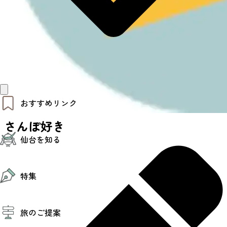
おすすめリンク
さんぽ好き
仙台夜時間
仙台を知る
モデルコース
エリアガイド
お知らせ
仙台の魅力
お得なチケット
特集
エリアガイド
復興に向けて
仙台観光PR動画ライブラリー
特集
仙台から行く東北周遊旅
旅のご提案
夜時間トピックス
伝統的工芸品