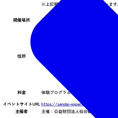
※上記期間で実施のない日もございます
開催場所
青葉山公園 仙臺緑彩館内 特設ブース
仙台市青葉区川内追廻無番地
住所
料金
体験プログラムによって異なります
イベントサイトURL
https://sendai-experience-aobayama.c
主催者
主催：公益財団法人仙台観光国際協会、