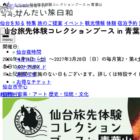
Top
›
イベント
›
仙台旅先体験コレクションブース in 青葉山
イベント
仙台を知る
特集
旅のご提案
イベント
観光情報
体験
宿泊予約
仙台旅先体験コレクションブース in 青
menu
開催日:
仙台夜時間
2026年4月11日（土）～2027年3月28日（日）の毎月第2・
モデルコース
各日10:00～16:00
エリアガイド
※上記期間で実施のない日もございます。詳しくは特設サイ
お知らせ
お得なチケット
仙台市中心
芸術・音楽・アート
歴史・伝統・文化
教育旅行