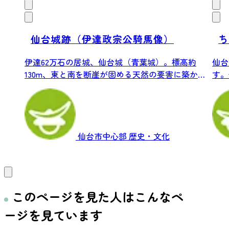
仙台城跡（伊達政宗公騎馬像）
ち
伊達62万石の居城、仙台城（青葉城）。標高約
仙台
130m、東と南を断崖が固める天然の要害に築かれ
す。
た...
ど、仙
仙台市中心部
歴史・文化
このページを見た人はこんなペ
ージを見ています