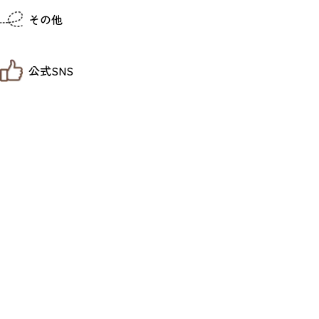
仙台までの経路検索
その他
市内の交通情報
お得なチケット
お知らせ
公式SNS
お問い合わせ
教育旅行
観光マップ
せんだい旅日和 X
せんだい旅日和とは
せんだい旅日和 Instagram
サイト利用規約
せんだい旅日和 Facebook
プライバシーポリシー
仙台旅先体験コレクション Facebook
サイトマップ
仙台旅先体験コレクション Instagaram
仙臺写真館フォトギャラリー