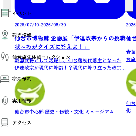
モデルコース
イベント
AIおまかせコース
オリジナルプラン
2026/07/10-2026/08/30
2026
みんなの旅行記
イベント情報
観光情報
その他イベント情報（音楽・展示会）
仙台市博物館 企画展「伊達政宗からの挑戦
仙
スポーツ情報
状～わがクイズに答えよ！」
コンベンション情報
観光スポット
青葉
仙台旅先体験コレクション
温泉
台旅
戦国武将として活躍し、仙台藩初代藩主となった
美味いもの
城・.
伊達政宗が現代に降臨！？現代に降り立った政宗
季節のイベント
仙台旅先体験コレクション
が、博...
プロスポーツチーム・プロオーケストラ
宿泊予約
体験プログラム検索（予約）
仙台の銘品
体験事業者からのお知らせ
仙台夜時間
体験トピックス
宿泊予約
宿泊施設
体験事業者
実用情報
仙台観光マップ
仙
化
仙台市中心部
歴史・伝統・文化
ミュージアム
観光案内
アクセス
お役立ち情報
観光アプリ
仙台観光マップ