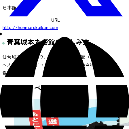
日本語のみ
URL
http://honmarukaikan.com
青葉城本丸会館の楽しみ方
仙台城本丸路を回り、青葉城資料展示館（有料）
へ入館し、フードコートで仙台・宮城の名物をご
賞味。
近くのイベント