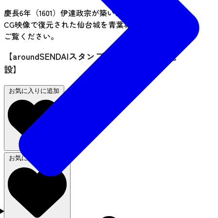
慶長6年（1601）伊達政宗が築いた名城仙台城。
CG映像で復元された仙台城を青葉城資料展示館で
ご覧ください。
【aroundSENDAIスタンプラリー 利用対象施
設】
お気に入りに追加
お気に入りから削除