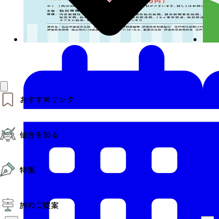
おすすめリンク
仙台夜時間
仙台を知る
モデルコース
エリアガイド
お知らせ
仙台の魅力
お得なチケット
特集
エリアガイド
復興に向けて
仙台観光PR動画ライブラリー
特集
仙台から行く東北周遊旅
旅のご提案
夜時間トピックス
伝統的工芸品