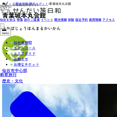
トップ
›
観光情報
›
観光スポット
›
青葉城本丸会館
青葉城本丸会館
仙台を知る
特集
旅のご提案
イベント
観光情報
体験
宿泊予約
実用情報
アクセス
あおばじょうほんまるかいかん
menu
仙台夜時間
モデルコース
エリアガイド
お知らせ
お得なチケット
仙台市中心部
教育旅行
歴史・文化