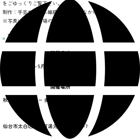
をごゆっくりご覧下さい。
制作：手芸サークル繊緤会（こまつなかい）
※写真は昨年の会場の様子
基本情報
開催日時
5月2日（土）～5月10日（日）
10:00～16:00
開催場所
秋保・里センター 多目的ルーム
住所
仙台市太白区秋保町湯元字寺田原40-7