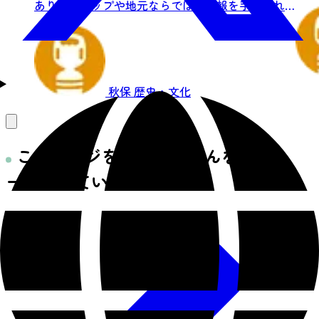
台秋保
あり散策マップや地元ならではの情報を手に入れ
ること...
秋保
歴史・文化
このページを見た人はこんなペ
ージを見ています