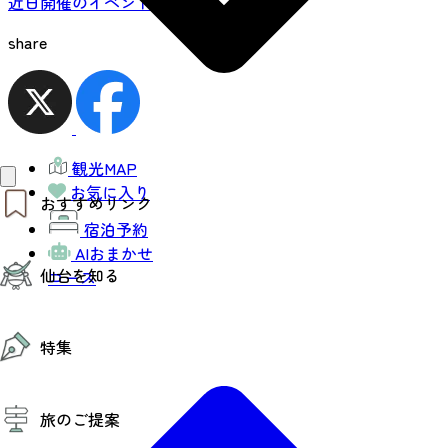
近日開催のイベント一覧
share
観光MAP
お気に入り
おすすめリンク
宿泊予約
AIおまかせ
仙台夜時間
仙台を知る
モデルコース
コース
エリアガイド
お知らせ
仙台の魅力
お得なチケット
特集
エリアガイド
復興に向けて
仙台観光PR動画ライブラリー
特集
仙台から行く東北周遊旅
旅のご提案
夜時間トピックス
伝統的工芸品