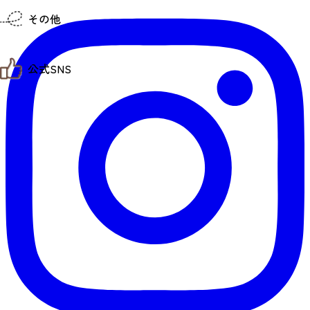
仙台までの経路検索
その他
市内の交通情報
お得なチケット
お知らせ
公式SNS
お問い合わせ
教育旅行
観光マップ
せんだい旅日和 X
せんだい旅日和とは
せんだい旅日和 Instagram
サイト利用規約
せんだい旅日和 Facebook
プライバシーポリシー
仙台旅先体験コレクション Facebook
サイトマップ
仙台旅先体験コレクション Instagaram
仙臺写真館フォトギャラリー