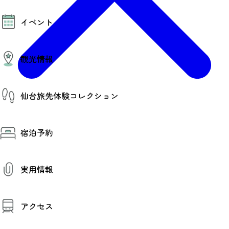
モデルコース
イベント
AIおまかせコース
オリジナルプラン
みんなの旅行記
イベント情報
観光情報
その他イベント情報（音楽・展示会）
スポーツ情報
コンベンション情報
観光スポット
仙台旅先体験コレクション
温泉
美味いもの
季節のイベント
仙台旅先体験コレクション
プロスポーツチーム・プロオーケストラ
宿泊予約
体験プログラム検索（予約）
仙台の銘品
体験事業者からのお知らせ
仙台夜時間
体験トピックス
宿泊予約
宿泊施設
体験事業者
実用情報
仙台観光マップ
観光案内
アクセス
お役立ち情報
観光アプリ
仙台観光マップ