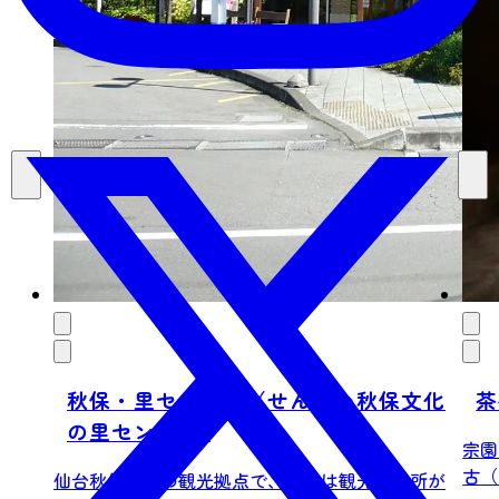
秋保・里センター（せんだい秋保文化
茶
の里センター)
宗園
古（
仙台秋保温泉の観光拠点で、館内は観光案内所が