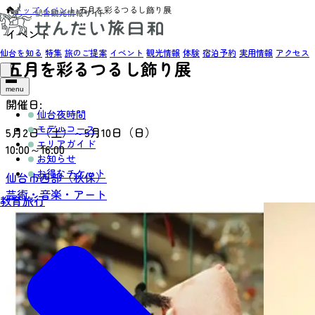
トップ
›
イベント
›
五月を彩るつるし飾り展
イベント
仙台を知る
特集
旅のご提案
イベント
観光情報
体験
宿泊予約
実用情報
アクセス
五月を彩るつるし飾り展
menu
開催日:
仙台夜時間
モデルコース
5月2日（土）～5月10日（日）
エリアガイド
10:00～16:00
お知らせ
お得なチケット
仙台市西部（秋保）
芸術・音楽・アート
教育旅行