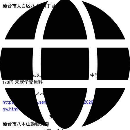
仙台市太白区八木山1丁目43番地
料金
おとな（高校生以上）480円 こども（小・中学生）
120円 未就学児無料
イベントサイトURL
https://www.city.sendai.jp/zoo/event/2026-
gw.html
主催者
仙台市八木山動物公園