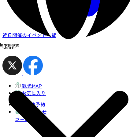
近日開催のイベント一覧
language
share
観光MAP
お気に入り
宿泊予約
AIおまかせ
コース