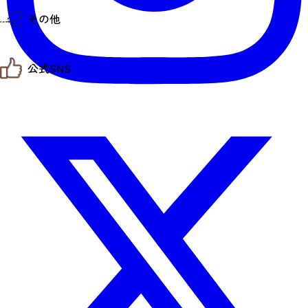
仙台までの経路検索
その他
市内の交通情報
お得なチケット
お知らせ
公式SNS
お問い合わせ
教育旅行
観光マップ
せんだい旅日和 X
せんだい旅日和とは
せんだい旅日和 Instagram
サイト利用規約
せんだい旅日和 Facebook
プライバシーポリシー
仙台旅先体験コレクション Facebook
サイトマップ
仙台旅先体験コレクション Instagaram
仙臺写真館フォトギャラリー