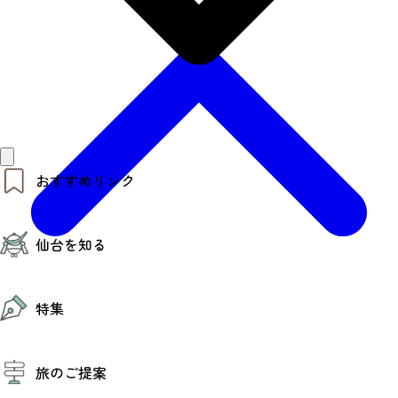
おすすめリンク
仙台夜時間
仙台を知る
モデルコース
エリアガイド
お知らせ
仙台の魅力
お得なチケット
特集
エリアガイド
復興に向けて
仙台観光PR動画ライブラリー
特集
仙台から行く東北周遊旅
旅のご提案
夜時間トピックス
伝統的工芸品