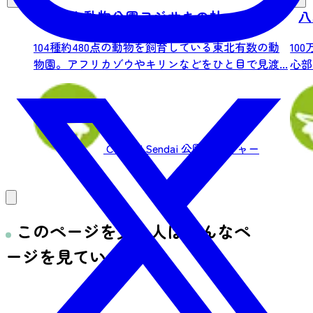
八木山動物公園フジサキの杜
八
104種約480点の動物を飼育している東北有数の動
10
物園。アフリカゾウやキリンなどをひと目で見渡...
心部
Central Sendai
公園・レジャー
このページを見た人はこんなペ
ージを見ています