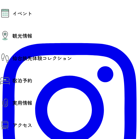
モデルコース
イベント
AIおまかせコース
オリジナルプラン
みんなの旅行記
イベント情報
観光情報
その他イベント情報（音楽・展示会）
スポーツ情報
コンベンション情報
観光スポット
仙台旅先体験コレクション
温泉
美味いもの
季節のイベント
仙台旅先体験コレクション
プロスポーツチーム・プロオーケストラ
宿泊予約
体験プログラム検索（予約）
仙台の銘品
体験事業者からのお知らせ
仙台夜時間
体験トピックス
宿泊予約
宿泊施設
体験事業者
実用情報
仙台観光マップ
観光案内
アクセス
お役立ち情報
観光アプリ
仙台観光マップ