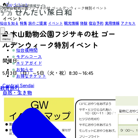
Top
›
イベント
›
八木山動物公園フジサキの杜 ゴールデンウィーク特別イベント
イベント
仙台を知る
特集
旅のご提案
イベント
観光情報
体験
宿泊予約
実用情報
アクセス
八木山動物公園フジサキの杜 ゴー
menu
ルデンウィーク特別イベント
仙台夜時間
モデルコース
開催日:
エリアガイド
お知らせ
5月3日（日）～5日（火・祝）8:30～16:45
お得なチケット
Central Sendai
教育旅行
自然・生き物