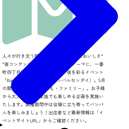
人々が行き交う賑わいの中、“はじけるおいしさ”
“夜コンテンツ” “大人な雰囲気”をテーマに、一番
町四丁目商店街を会場とした、夜を彩るイベント
「Bang BAR SENDAI」（バンバルセンダイ）。5月
の開催テーマは 「こども・ファミリー」。お子様
から大人まで、ご家族でも楽しめる企画を実施い
たします。開催期間中は会場に立ち寄ってバンバ
ルを楽しみましょう！出店者など最新情報は「イ
ベントサイトURL」からご確認ください。