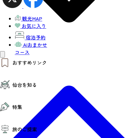
観光MAP
お気に入り
宿泊予約
AIおまかせ
コース
おすすめリンク
仙台夜時間
仙台を知る
モデルコース
エリアガイド
お知らせ
仙台の魅力
お得なチケット
特集
エリアガイド
復興に向けて
仙台観光PR動画ライブラリー
特集
仙台から行く東北周遊旅
旅のご提案
夜時間トピックス
伝統的工芸品