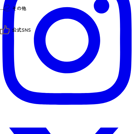
仙台までの経路検索
その他
市内の交通情報
お得なチケット
お知らせ
公式SNS
お問い合わせ
教育旅行
観光マップ
せんだい旅日和 X
せんだい旅日和とは
せんだい旅日和 Instagram
サイト利用規約
せんだい旅日和 Facebook
プライバシーポリシー
仙台旅先体験コレクション Facebook
サイトマップ
仙台旅先体験コレクション Instagaram
仙臺写真館フォトギャラリー