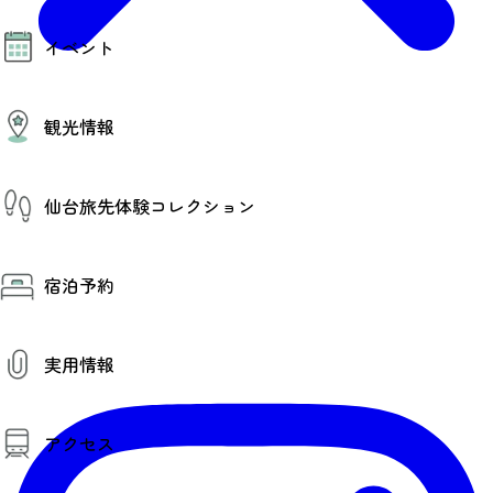
モデルコース
イベント
AIおまかせコース
オリジナルプラン
みんなの旅行記
イベント情報
観光情報
その他イベント情報（音楽・展示会）
スポーツ情報
コンベンション情報
観光スポット
仙台旅先体験コレクション
温泉
美味いもの
季節のイベント
仙台旅先体験コレクション
プロスポーツチーム・プロオーケストラ
宿泊予約
体験プログラム検索（予約）
仙台の銘品
体験事業者からのお知らせ
仙台夜時間
体験トピックス
宿泊予約
宿泊施設
体験事業者
実用情報
仙台観光マップ
観光案内
アクセス
お役立ち情報
観光アプリ
仙台観光マップ