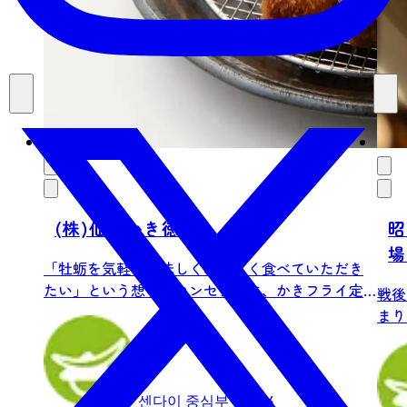
(株)仙台かき徳
昭
場
「牡蛎を気軽に美味しく、楽しく食べていただき
たい」という想いをコンセプトに、かきフライ定
戦後
食をは...
まり
女性一
센다이 중심부
グルメ