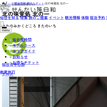
トップ
›
観光情報
›
観光スポット
›
北の味覚処 北の一
北の味覚処 北の一
仙台を知る
特集
旅のご提案
イベント
観光情報
体験
宿泊予約
きたのみかくどころ きたのいち
menu
仙台夜時間
モデルコース
エリアガイド
お知らせ
お得なチケット
仙台市中心部
教育旅行
グルメ