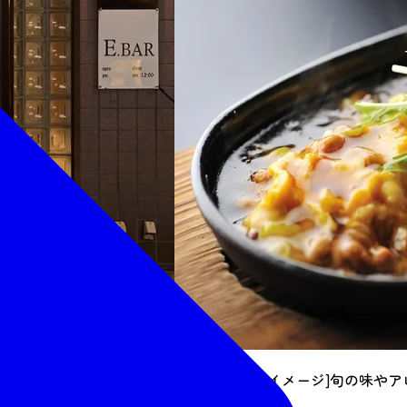
[看板メニューイメージ]旬の味や