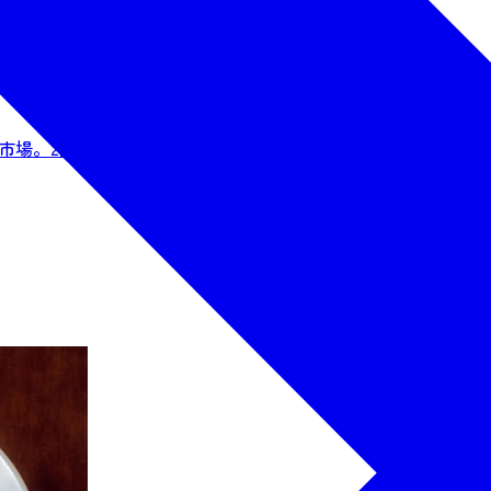
光市場。2階には食事席があり鮮度抜群のネタが味わえる寿司や