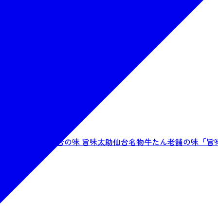
助」
炭焼自信の本味仙台の味 旨味太助仙台名物牛たん老舗の味「旨