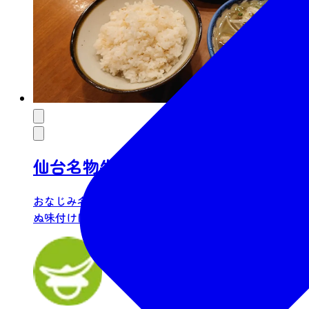
仙台名物牛タン焼老舗の味「旨味太
おなじみ名代仙台牛タン ここに生きている秘伝の塩味
ぬ味付けは素...