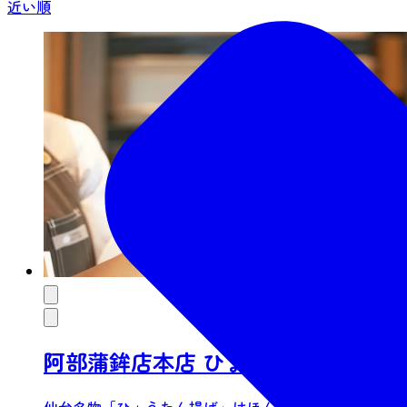
近い順
阿部蒲鉾店本店 ひょうたん揚げ店
仙台名物「ひょうたん揚げ」はほんのり塩味のかまぼこ