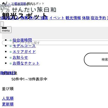
トップ
›
観光情報
›
観光スポット
観光スポット
仙台を知る
特集
旅のご提案
イベント
観光情報
体験
宿泊予約
menu
仙台夜時間
モデルコース
エリアガイド
お知らせ
検索
お得なチケット
教育旅行
検索結果
50件中1～18件表示中
並び順
人気順
更新順