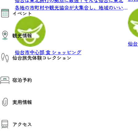
モデルコース
各地の市町村や観光協会が大集合し、地域のいい
イベント
AIおまかせコース
もの、...
オリジナルプラン
みんなの旅行記
イベント情報
観光情報
その他イベント情報（音楽・展示会）
スポーツ情報
仙
コンベンション情報
観光スポット
仙台市中心部
食
ショッピング
仙台旅先体験コレクション
温泉
美味いもの
季節のイベント
仙台旅先体験コレクション
プロスポーツチーム・プロオーケストラ
宿泊予約
体験プログラム検索（予約）
仙台の銘品
体験事業者からのお知らせ
仙台夜時間
体験トピックス
宿泊予約
宿泊施設
体験事業者
実用情報
仙台観光マップ
観光案内
アクセス
お役立ち情報
観光アプリ
仙台観光マップ