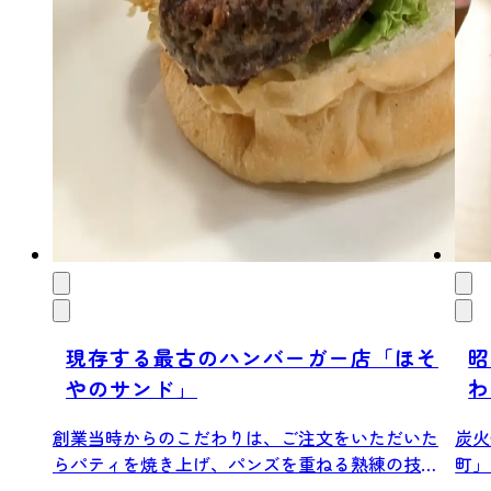
現存する最古のハンバーガー店「ほそ
昭
やのサンド」
わ
山
創業当時からのこだわりは、ご注文をいただいた
炭火
らパティを焼き上げ、パンズを重ねる熟練の技
町」
で、作り...