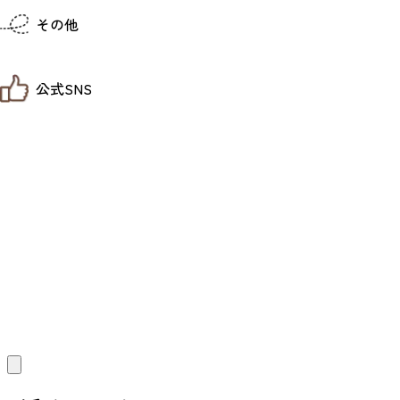
仙台までの経路検索
その他
市内の交通情報
お得なチケット
お知らせ
公式SNS
お問い合わせ
教育旅行
観光マップ
せんだい旅日和 X
せんだい旅日和とは
せんだい旅日和 Instagram
サイト利用規約
せんだい旅日和 Facebook
プライバシーポリシー
仙台旅先体験コレクション Facebook
サイトマップ
仙台旅先体験コレクション Instagaram
仙臺写真館フォトギャラリー