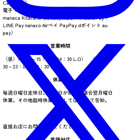
Card 銀聯）
電子マネー（Suica PASMO ICOCA はやかけん
manaca Kitaca iD 楽天Edy 楽天ペイ QUICPay＋
LINE Pay nanaco Airペイ PayPay dポイント au
pay）
営業時間
（昼）11：30～15：00 （14：30 L.O） （夜）17：
30～23：00 （22：30 L.O）
休業日
毎週日曜日定休日。日曜日が祝日の場合翌月曜日
休業。その他臨時休業に関してはHPにて告知。
予約
直接お店にお問い合わせください。
言語対応