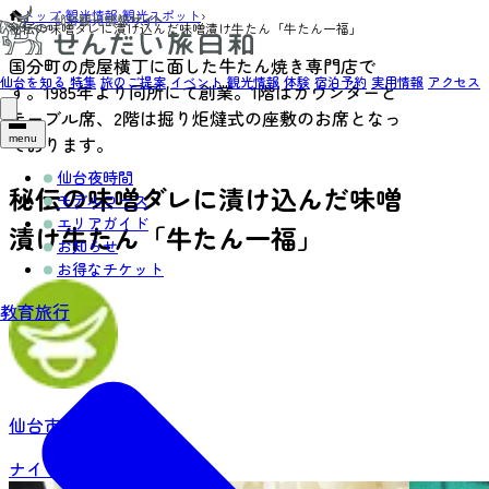
トップ
›
観光情報
›
観光スポット
›
秘伝の味噌ダレに漬け込んだ味噌漬け牛たん「牛たん一福」
国分町の虎屋横丁に面した牛たん焼き専門店で
仙台を知る
特集
旅のご提案
イベント
観光情報
体験
宿泊予約
実用情報
アクセス
す。1985年より同所にて創業。1階はカウンターと
テーブル席、2階は掘り炬燵式の座敷のお席となっ
ております。
menu
仙台夜時間
秘伝の味噌ダレに漬け込んだ味噌
モデルコース
エリアガイド
漬け牛たん「牛たん一福」
お知らせ
お得なチケット
教育旅行
仙台市中心部
ナイトタイム
グルメ