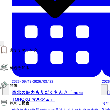
おすすめリンク
仙台夜時間
仙台を知る
モデルコース
エリアガイド
お知らせ
仙台の魅力
2026/09/19-2026/09/22
2026
お得なチケット
特集
エリアガイド
復興に向けて
東北の魅力もりだくさん♪「more
文化
仙台観光PR動画ライブラリー
特集
TOHOKU マルシェ」
仙台から行く東北周遊旅
旅のご提案
今年
夜時間トピックス
伝統的工芸品
Sty
仙台は東北旅行の拠点に最適！そんな仙台に東北