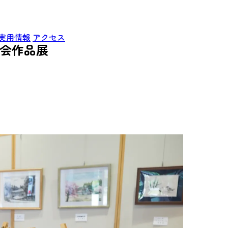
実用情報
アクセス
む会作品展
）