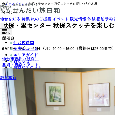
トップ
›
イベント
›
秋保・里センター 秋保スケッチを楽しむ会作品展
イベント
仙台を知る
特集
旅のご提案
イベント
観光情報
体験
宿泊予約
秋保・里センター 秋保スケッチを楽し
menu
開催日:
仙台夜時間
6月18日（水）～22日（月）10:00～16:00（最終日は15:00まで
モデルコース
エリアガイド
仙台市西部（秋保）
お知らせ
芸術・音楽・アート
お得なチケット
教育旅行