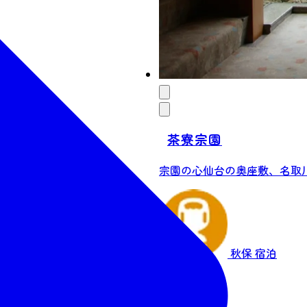
茶寮宗園
宗園の心仙台の奥座敷、名取川
秋保
宿泊