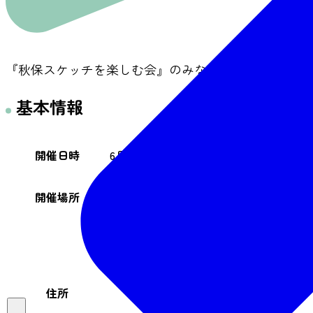
『秋保スケッチを楽しむ会』のみなさんが、色鉛筆や
基本情報
開催日時
6月18日（水）～22日（月）10:00～16:0
開催場所
秋保・里センター 多目的ルーム
仙台市太白区秋保町湯元字寺田原40-7
住所