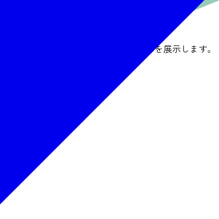
水彩絵の具なので描いた秋保の風景などを展示します。
0（最終日は15:00まで）