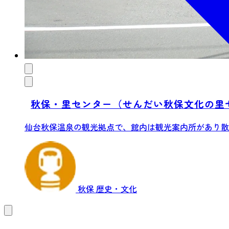
秋保・里センター（せんだい秋保文化の里
仙台秋保温泉の観光拠点で、館内は観光案内所があり散策
秋保
歴史・文化