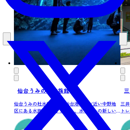
仙台うみの杜水族館
三
仙台うみの杜水族館は、仙台港にほど近い中野地
三井
区にある水族館です。海と人、水と人との新しい
トレ
「つな...
ラン.