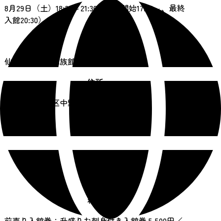
8月29日（土）18:30～21:30（受付開始17:50～、最終
入館20:30）
開催場所
仙台うみの杜水族館
住所
仙台市宮城野区中野4丁目6番地
料金
前売り入館券：升盛りお刺身付き入館券 5,500円／