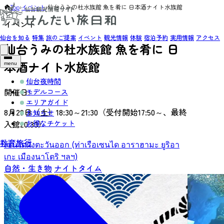
Top
›
イベント
›
仙台うみの杜水族館 魚を肴に 日本酒ナイト水族館
イベント
仙台を知る
特集
旅のご提案
イベント
観光情報
体験
宿泊予約
実用情報
アクセス
仙台うみの杜水族館 魚を肴に 日
本酒ナイト水族館
menu
仙台夜時間
開催日:
モデルコース
エリアガイド
8月29日（土）18:30～21:30（受付開始17:50～、最終
お知らせ
お得なチケット
入館20:30）
教育旅行
เซนไดฝั่งตะวันออก (ท่าเรือเซนได อาราฮามะ ยูริอา
เกะ เมืองนาโตริ ฯลฯ)
自然・生き物
ナイトタイム