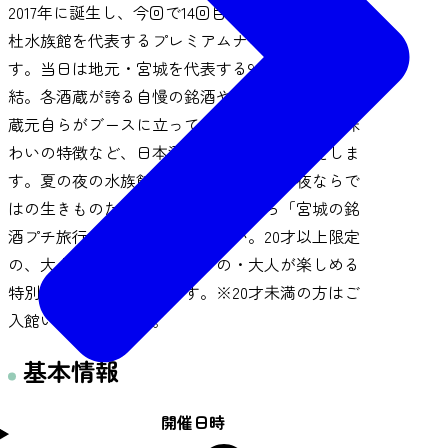
2017年に誕生し、今回で14回目を迎える仙台うみの
杜水族館を代表するプレミアムナイトイベントで
す。当日は地元・宮城を代表する9つの酒蔵が集
結。各酒蔵が誇る自慢の銘酒や限定酒を提供し、
蔵元自らがブースに立って、酒造りへの想いや味
わいの特徴など、日本酒の魅力を直接お伝えしま
す。夏の夜の水族館で、昼間とは異なる夜ならで
はの生きものたちの姿に癒されながら「宮城の銘
酒プチ旅行」をお楽しみください。20才以上限定
の、大人に向けた・大人だけの・大人が楽しめる
特別なナイトイベントです。※20才未満の方はご
入館いただけません。
基本情報
開催日時