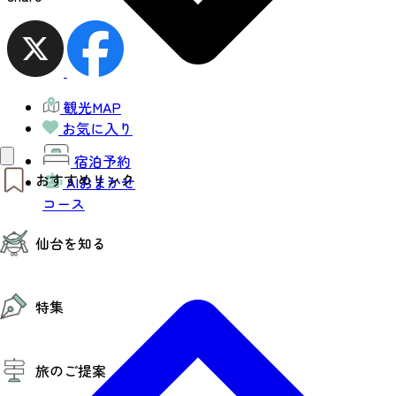
観光MAP
お気に入り
宿泊予約
おすすめリンク
AIおまかせ
コース
仙台夜時間
仙台を知る
モデルコース
エリアガイド
お知らせ
仙台の魅力
お得なチケット
特集
エリアガイド
復興に向けて
仙台観光PR動画ライブラリー
特集
仙台から行く東北周遊旅
旅のご提案
夜時間トピックス
伝統的工芸品