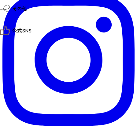
仙台までの経路検索
その他
市内の交通情報
お得なチケット
お知らせ
公式SNS
お問い合わせ
教育旅行
観光マップ
せんだい旅日和 X
せんだい旅日和とは
せんだい旅日和 Instagram
サイト利用規約
せんだい旅日和 Facebook
プライバシーポリシー
仙台旅先体験コレクション Facebook
サイトマップ
仙台旅先体験コレクション Instagaram
仙臺写真館フォトギャラリー