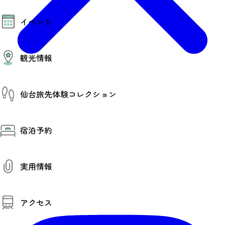
モデルコース
イベント
AIおまかせコース
オリジナルプラン
みんなの旅行記
イベント情報
観光情報
その他イベント情報（音楽・展示会）
スポーツ情報
コンベンション情報
観光スポット
仙台旅先体験コレクション
温泉
美味いもの
季節のイベント
仙台旅先体験コレクション
プロスポーツチーム・プロオーケストラ
宿泊予約
体験プログラム検索（予約）
仙台の銘品
体験事業者からのお知らせ
仙台夜時間
体験トピックス
宿泊予約
宿泊施設
体験事業者
実用情報
仙台観光マップ
観光案内
アクセス
お役立ち情報
観光アプリ
仙台観光マップ