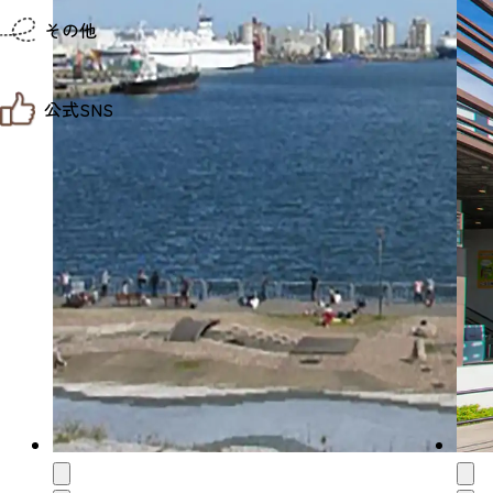
仙台までの経路検索
その他
市内の交通情報
お得なチケット
お知らせ
公式SNS
お問い合わせ
教育旅行
観光マップ
せんだい旅日和 X
せんだい旅日和とは
せんだい旅日和 Instagram
サイト利用規約
せんだい旅日和 Facebook
プライバシーポリシー
仙台旅先体験コレクション Facebook
サイトマップ
仙台旅先体験コレクション Instagaram
仙臺写真館フォトギャラリー