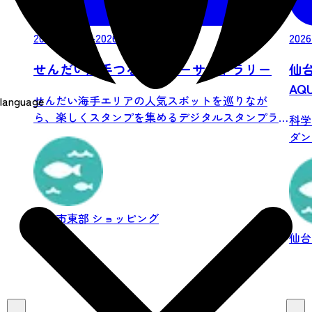
2026/07/25-2026/08/31
2026
せんだい海手つなげるシーサイドラリー
仙台
AQ
せんだい海手エリアの人気スポットを巡りなが
language
ら、楽しくスタンプを集めるデジタルスタンプラ
科学
リーを開...
ダン
デュテ
仙台市東部
ショッピング
仙