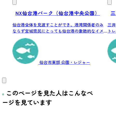
NX仙台港パーク（仙台港中央公園）
三
仙台港全体を見渡すことができ、港湾関係者のみ
三井
ならず宮城県民にとっても仙台港の象徴的なイメ
トレ
ージを...
ラン.
仙台市東部
公園・レジャー
このページを見た人はこんなペ
ージを見ています