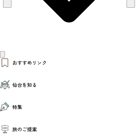
おすすめリンク
仙台夜時間
仙台を知る
モデルコース
エリアガイド
お知らせ
仙台の魅力
お得なチケット
特集
エリアガイド
復興に向けて
仙台観光PR動画ライブラリー
特集
仙台から行く東北周遊旅
旅のご提案
夜時間トピックス
伝統的工芸品