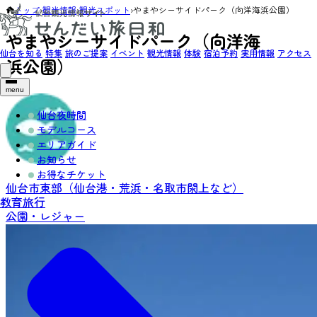
トップ
›
観光情報
›
観光スポット
›
やまやシーサイドパーク（向洋海浜公園）
やまやシーサイドパーク（向洋海
仙台を知る
特集
旅のご提案
イベント
観光情報
体験
宿泊予約
実用情報
アクセス
浜公園）
menu
仙台夜時間
モデルコース
エリアガイド
お知らせ
お得なチケット
仙台市東部（仙台港・荒浜・名取市閖上など）
教育旅行
公園・レジャー