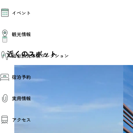
モデルコース
イベント
AIおまかせコース
オリジナルプラン
みんなの旅行記
イベント情報
観光情報
その他イベント情報（音楽・展示会）
スポーツ情報
コンベンション情報
観光スポット
近くのスポット
仙台旅先体験コレクション
温泉
美味いもの
季節のイベント
仙台旅先体験コレクション
プロスポーツチーム・プロオーケストラ
宿泊予約
体験プログラム検索（予約）
仙台の銘品
体験事業者からのお知らせ
仙台夜時間
体験トピックス
宿泊予約
宿泊施設
体験事業者
実用情報
仙台観光マップ
観光案内
アクセス
お役立ち情報
観光アプリ
仙台観光マップ