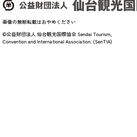
画像の無断転載はおやめください
©公益財団法人 仙台観光国際協会
Sendai Tourism,
Convention and International Association. (SenTIA)