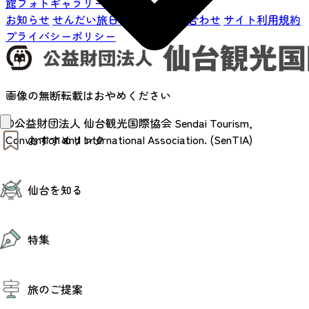
館フォトギャラリー
お知らせ
せんだい旅日和とは
お問い合わせ
サイト利用規約
プライバシーポリシー
画像の無断転載はおやめください
©公益財団法人 仙台観光国際協会
Sendai Tourism,
Convention and International Association. (SenTIA)
おすすめリンク
仙台夜時間
仙台を知る
モデルコース
エリアガイド
お知らせ
仙台の魅力
お得なチケット
特集
エリアガイド
復興に向けて
仙台観光PR動画ライブラリー
特集
仙台から行く東北周遊旅
旅のご提案
夜時間トピックス
伝統的工芸品