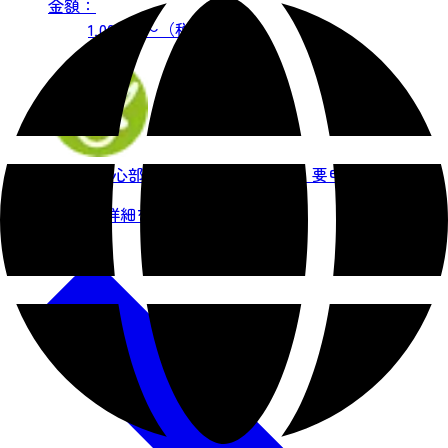
金額：
るワークショップとなっております。 お子様
1,000 円〜（税込）
へは首から下げられるようにリボンをサービ
スしております。
仙台市中心部
伝統工芸・ものづくり
要申込
この事業者の詳細を見る