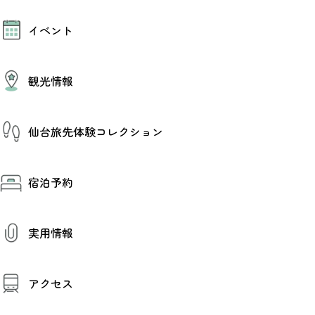
モデルコース
イベント
AIおまかせコース
オリジナルプラン
みんなの旅行記
イベント情報
観光情報
その他イベント情報（音楽・展示会）
スポーツ情報
コンベンション情報
観光スポット
仙台旅先体験コレクション
温泉
美味いもの
季節のイベント
仙台旅先体験コレクション
プロスポーツチーム・プロオーケストラ
宿泊予約
体験プログラム検索（予約）
仙台の銘品
体験事業者からのお知らせ
仙台夜時間
体験トピックス
宿泊予約
宿泊施設
体験事業者
実用情報
仙台観光マップ
観光案内
アクセス
お役立ち情報
観光アプリ
仙台観光マップ