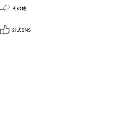
仙台までの経路検索
その他
市内の交通情報
お得なチケット
お知らせ
公式SNS
お問い合わせ
教育旅行
観光マップ
せんだい旅日和 X
せんだい旅日和とは
せんだい旅日和 Instagram
サイト利用規約
せんだい旅日和 Facebook
プライバシーポリシー
仙台旅先体験コレクション Facebook
サイトマップ
仙台旅先体験コレクション Instagaram
仙臺写真館フォトギャラリー