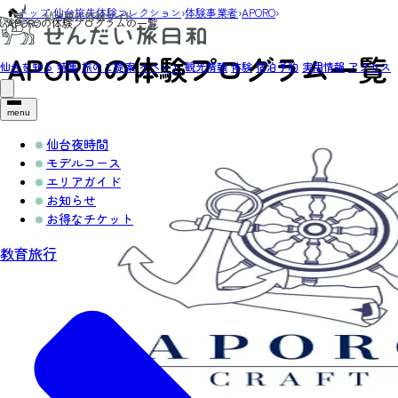
トップ
›
仙台旅先体験コレクション
›
体験事業者
›
APORO
›
APOROの体験プログラムの一覧
APOROの体験プログラム一覧
仙台を知る
特集
旅のご提案
イベント
観光情報
体験
宿泊予約
実用情報
アクセス
menu
仙台夜時間
モデルコース
エリアガイド
お知らせ
お得なチケット
教育旅行