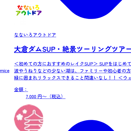
なないろアウトドア
大倉ダムSUP・絶景ツーリングツア
＜初めての方におすすめのレイクSUP＞ SUPをはじ
mice
波やうねりなどの少ない湖は、ファミリーや初心者の方
緑に囲ま
金額：
7,000 円〜（税込）