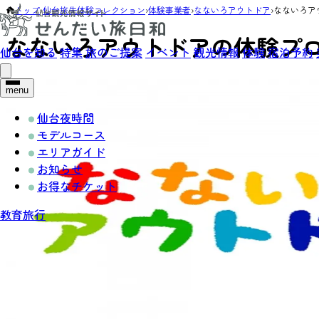
トップ
›
仙台旅先体験コレクション
›
体験事業者
›
なないろアウトドア
›
なないろア
なないろアウトドアの体験プ
仙台を知る
特集
旅のご提案
イベント
観光情報
体験
宿泊予約
menu
仙台夜時間
モデルコース
エリアガイド
お知らせ
お得なチケット
教育旅行