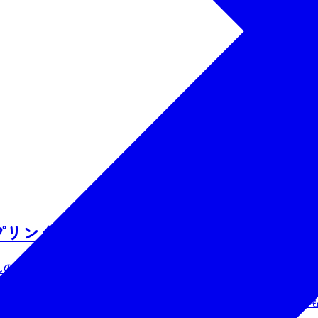
スプリングバレー仙台泉スキー場
れの新感覚アクティビティ！ 空気で膨らませたボードにうつ伏
ターアクティビティです。 ＜気の合う仲間たちと一緒にゲレ
ガイドの指導により、ウィンタースポーツがはじめての方でもす