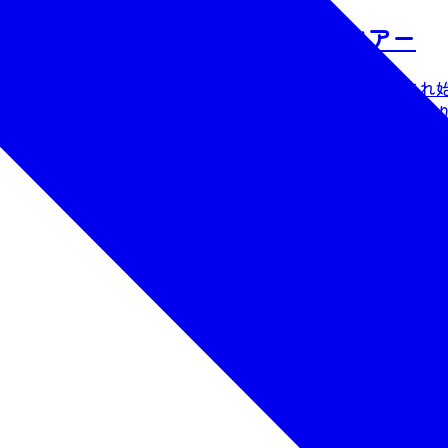
の二口峡谷シャワークライミングツアー
クライミングやキャニオニングという名前が一般的に認知され
遊びをしたことがある人もない人も、スポーツとして思いっきり
り）などの遊びが満載。 また渓谷がつくり出した絶景に心が癒