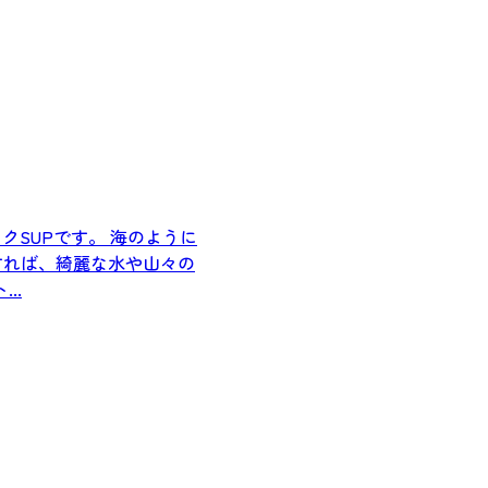
クSUPです。 海のように
すれば、綺麗な水や山々の
...