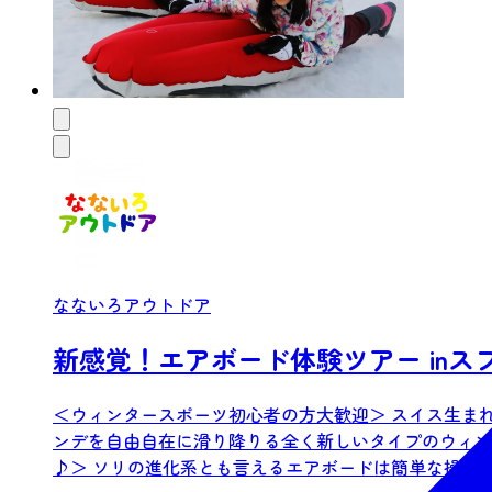
なないろアウトドア
新感覚！エアボード体験ツアー in
＜ウィンタースポーツ初心者の方大歓迎＞ スイス生ま
ンデを自由自在に滑り降りる全く新しいタイプのウィン
♪＞ ソリの進化系とも言えるエアボードは簡単な操作で