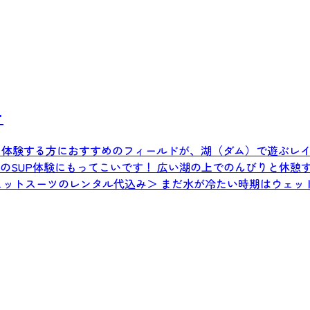
ー
めて体験する方におすすめのフィールドが、湖（ダム）で遊ぶレイ
のSUP体験にもってこいです！ 広い湖の上でのんびりと休憩
れリラックスできること間違いなし！！ ＜ウェットスーツのレンタル代込み＞ まだ水が冷たい時期はウェット