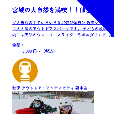
宮城の大自然を満喫！！仙台市秋保
＜大自然の中でいろいろな沢遊び体験＞ 近年シャワー
に大人気のアウトドアスポーツです。 子どもの頃に沢
内には天然のウォータースライダーやボルダリング（岩登
金額：
6,000 円〜（税込）
秋保
アウトドア・アクティビティ
要申込