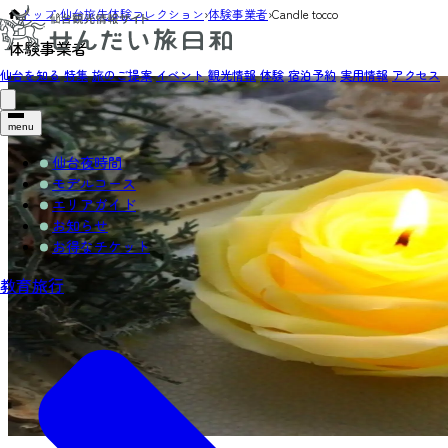
トップ
›
仙台旅先体験コレクション
›
体験事業者
›
Candle tocco
体験事業者
仙台を知る
特集
旅のご提案
イベント
観光情報
体験
宿泊予約
実用情報
アクセス
menu
仙台夜時間
モデルコース
エリアガイド
お知らせ
お得なチケット
教育旅行