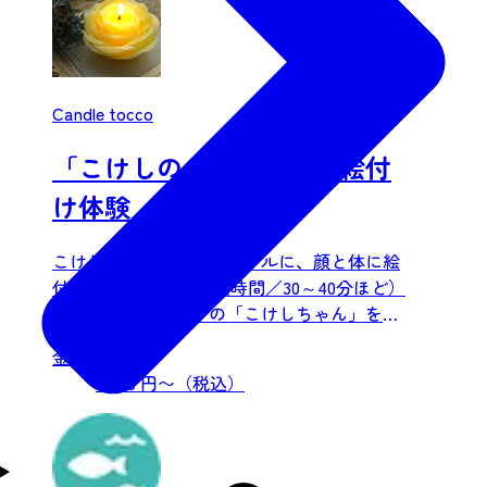
Candle tocco
「こけしのキャンドル」絵付
け体験
こけしの形をしたキャンドルに、顔と体に絵
付けをします。 （作業時間／30～40分ほど）
自由に愛嬌たっぷりの「こけしちゃん」をお
作りください。
金額：
2,200 円〜（税込）