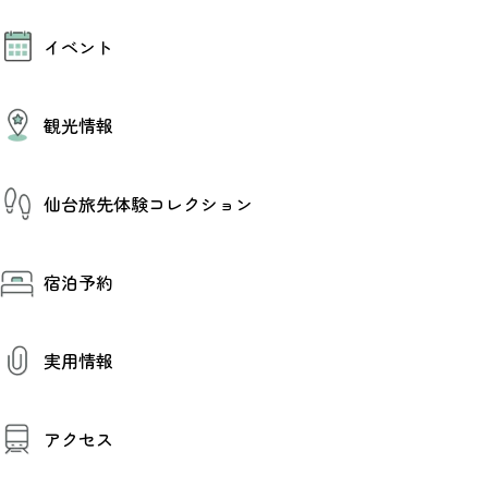
モデルコース
イベント
AIおまかせコース
オリジナルプラン
みんなの旅行記
イベント情報
観光情報
その他イベント情報（音楽・展示会）
スポーツ情報
コンベンション情報
観光スポット
仙台旅先体験コレクション
温泉
美味いもの
季節のイベント
仙台旅先体験コレクション
プロスポーツチーム・プロオーケストラ
宿泊予約
体験プログラム検索（予約）
仙台の銘品
体験事業者からのお知らせ
仙台夜時間
体験トピックス
宿泊予約
宿泊施設
体験事業者
実用情報
仙台観光マップ
観光案内
アクセス
お役立ち情報
観光アプリ
仙台観光マップ