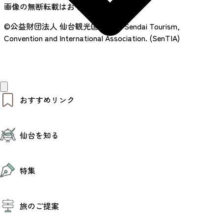
画像の無断転載はおやめください
©公益財団法人 仙台観光国際協会
Sendai Tourism,
Convention and International Association. (SenTIA)
おすすめリンク
仙台夜時間
仙台を知る
モデルコース
エリアガイド
お知らせ
仙台の魅力
お得なチケット
特集
エリアガイド
復興に向けて
仙台観光PR動画ライブラリー
特集
仙台から行く東北周遊旅
旅のご提案
夜時間トピックス
伝統的工芸品