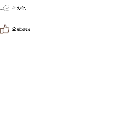
仙台までの経路検索
その他
市内の交通情報
お得なチケット
お知らせ
公式SNS
お問い合わせ
教育旅行
観光マップ
せんだい旅日和 X
せんだい旅日和とは
せんだい旅日和 Instagram
サイト利用規約
せんだい旅日和 Facebook
プライバシーポリシー
仙台旅先体験コレクション Facebook
サイトマップ
仙台旅先体験コレクション Instagaram
仙臺写真館フォトギャラリー