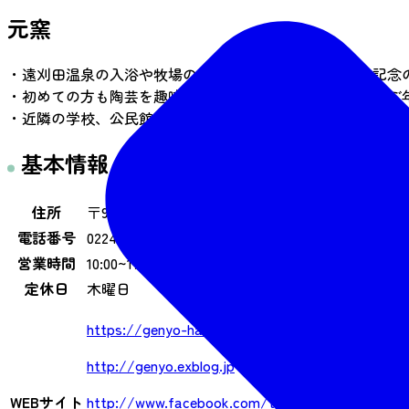
元窯
・遠刈田温泉の入浴や牧場の自然の満喫などと共に旅の記念
・初めての方も陶芸を趣味とする方も、小さなお子様からご
・近隣の学校、公民館、子ども会などへ出張陶芸体験も行い
基本情報
住所
〒989-0916 蔵王町遠刈田温泉逆川9－3
電話番号
0224-26-9530
営業時間
10:00~17:00
定休日
木曜日
https://genyo-hanahana-miyagi.jimdofree.com/
http://genyo.exblog.jp
WEBサイト
http://www.facebook.com/touhanahana