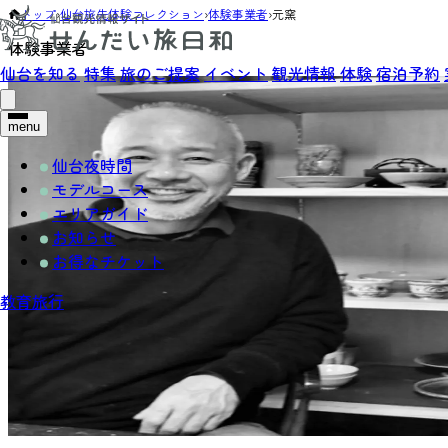
トップ
›
仙台旅先体験コレクション
›
体験事業者
›
元窯
体験事業者
仙台を知る
特集
旅のご提案
イベント
観光情報
体験
宿泊予約
menu
仙台夜時間
モデルコース
エリアガイド
お知らせ
お得なチケット
教育旅行