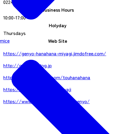
0224-26-9530
Business Hours
10:00-17:00
Holyday
Thursdays
mice
Web Site
https://genyo-hanahana-miyagi.jimdofree.com/
http://genyo.exblog.jp
http://www.facebook.com/touhanahana
https://twitter.com/genyooyaji
https://www.instagram.com/zaogenyo/