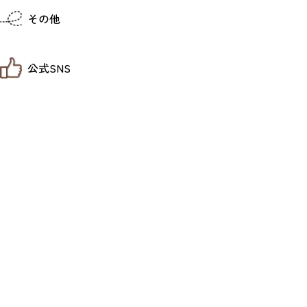
仙台までの経路検索
その他
市内の交通情報
お得なチケット
お知らせ
公式SNS
お問い合わせ
教育旅行
観光マップ
せんだい旅日和 X
せんだい旅日和とは
せんだい旅日和 Instagram
サイト利用規約
せんだい旅日和 Facebook
プライバシーポリシー
仙台旅先体験コレクション Facebook
サイトマップ
仙台旅先体験コレクション Instagaram
仙臺写真館フォトギャラリー