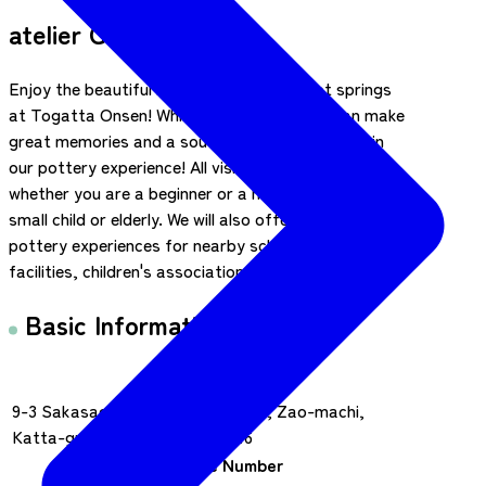
atelier GENYO
Enjoy the beautiful nature and relaxing hot springs
at Togatta Onsen! While you are here, you can make
great memories and a souvenir by participating in
our pottery experience! All visitors are welcome
whether you are a beginner or a hobbyist in pottery,
small child or elderly. We will also offer on-site
pottery experiences for nearby schools, public
facilities, children's associations, etc.
Basic Information
Address
9-3 Sakasagawa, Togatta Onsen, Zao-machi,
Katta-gun, Miyagi-ken 989-0916
Telephone Number