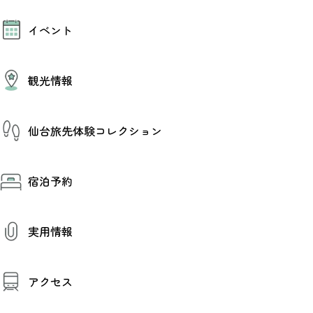
モデルコース
イベント
AIおまかせコース
オリジナルプラン
みんなの旅行記
イベント情報
観光情報
その他イベント情報（音楽・展示会）
スポーツ情報
コンベンション情報
観光スポット
仙台旅先体験コレクション
温泉
美味いもの
季節のイベント
仙台旅先体験コレクション
プロスポーツチーム・プロオーケストラ
宿泊予約
体験プログラム検索（予約）
仙台の銘品
体験事業者からのお知らせ
仙台夜時間
体験トピックス
宿泊予約
宿泊施設
体験事業者
実用情報
仙台観光マップ
観光案内
アクセス
お役立ち情報
観光アプリ
仙台観光マップ