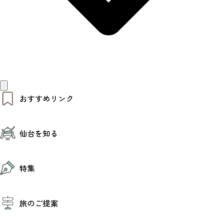
おすすめリンク
仙台夜時間
仙台を知る
モデルコース
エリアガイド
お知らせ
仙台の魅力
お得なチケット
特集
エリアガイド
復興に向けて
仙台観光PR動画ライブラリー
特集
仙台から行く東北周遊旅
旅のご提案
夜時間トピックス
伝統的工芸品