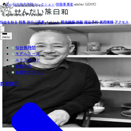
Top
›
仙台旅先体験コレクション
›
体験事業者
›
atelier GENYO
Experience Provider
仙台を知る
特集
旅のご提案
イベント
観光情報
体験
宿泊予約
実用情報
アクセス
menu
仙台夜時間
モデルコース
エリアガイド
お知らせ
お得なチケット
教育旅行