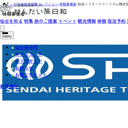
トップ
›
仙台旅先体験コレクション
›
体験事業者
›
仙台ヘリテージツーリズム株式
体験事業者
仙台を知る
特集
旅のご提案
イベント
観光情報
体験
宿泊予約
menu
仙台夜時間
モデルコース
エリアガイド
お知らせ
お得なチケット
教育旅行