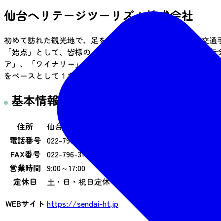
仙台ヘリテージツーリズム株式会社
初めて訪れた観光地で、足を延ばしたいと考えたときに交通
「始点」として、皆様の「旅路」を一緒にデザインする旅行
ア」、「ワイナリー」など趣味を満喫するテーマ型ツアーま
をベースとして１名様から「旅」をアレンジし、デザインい
基本情報
住所
仙台市太白区秋保町湯元字薬師28
電話番号
022-796-3102
FAX番号
022-796-3102
営業時間
9:00～17:00
定休日
土・日・祝日定休
WEBサイト
https://sendai-ht.jp