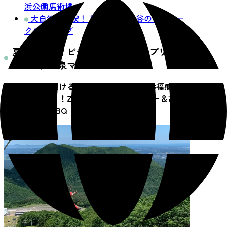
浜公園馬術場
大自然を満喫！！秋保二口峡谷のシャワー
クライミング
夏のアクティビティを楽しめるスプリング
バレー仙台泉マウンテンパーク
空中を駆け抜ける爽快感と、おいしい幸福感が存
分に味わえる！ZIPラインアドベンチャー＆高原
の芋煮会・BBQ