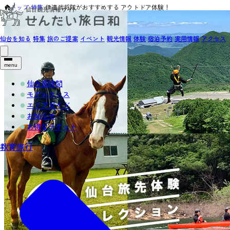
トップ
›
特集
›
伊達武将隊がおすすめする アウトドア体験！
仙台を知る
特集
旅のご提案
イベント
観光情報
体験
宿泊予約
実用情報
アクセス
menu
仙台夜時間
モデルコース
エリアガイド
お知らせ
お得なチケット
教育旅行