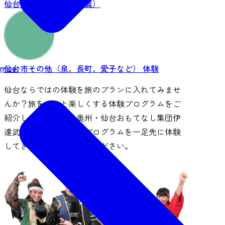
仙台市西部（作並・定義）
mice
仙台市その他（泉、長町、愛子など）
体験
仙台ならではの体験を旅のプランに入れてみませ
んか？旅をもっと楽しくする体験プログラムをご
紹介します。今回、奥州・仙台おもてなし集団伊
達武将隊がそれぞれのプログラムを一足先に体験
してきました！是非ご覧ください。