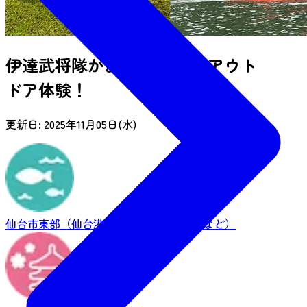
伊達武将隊がおすすめする アウト
ドア体験！
更新日:
2025年11月05日(水)
仙台市東部（仙台港・荒浜・名取市閖上など）