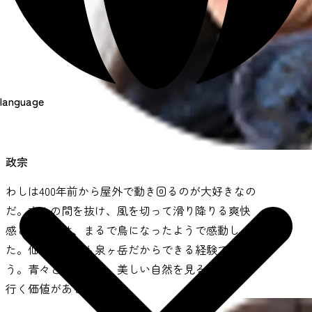
language
政宗
わしは400年前から屋外で動き回るのが大好きなの
だ。木々の間を抜け、風を切って滑り降りる爽快
感と開放感は、まるで鳥になったようで感動し
た。仙台市内でも泉ヶ岳だからできる経験であろ
う。青々とした木々、美しい自然を見るだけでも
行く価値がある。