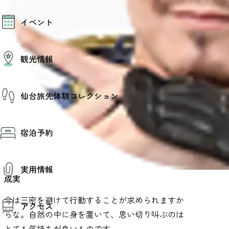
モデルコース
イベント
AIおまかせコース
オリジナルプラン
みんなの旅行記
イベント情報
観光情報
その他イベント情報（音楽・展示会）
スポーツ情報
コンベンション情報
観光スポット
仙台旅先体験コレクション
温泉
美味いもの
季節のイベント
仙台旅先体験コレクション
プロスポーツチーム・プロオーケストラ
宿泊予約
体験プログラム検索（予約）
仙台の銘品
体験事業者からのお知らせ
仙台夜時間
体験トピックス
宿泊予約
宿泊施設
体験事業者
実用情報
仙台観光マップ
成実
観光案内
今は三密を避けて行動することが求められますか
アクセス
お役立ち情報
らな。自然の中に身を置いて、思い切り叫ぶのは
観光アプリ
仙台観光マップ
とても気持ちが良いものです。