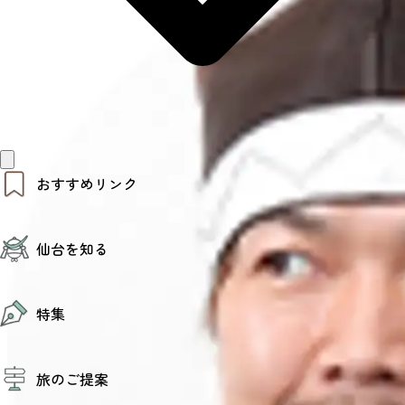
おすすめリンク
仙台夜時間
仙台を知る
モデルコース
エリアガイド
お知らせ
仙台の魅力
お得なチケット
特集
エリアガイド
復興に向けて
仙台観光PR動画ライブラリー
特集
仙台から行く東北周遊旅
旅のご提案
夜時間トピックス
伝統的工芸品