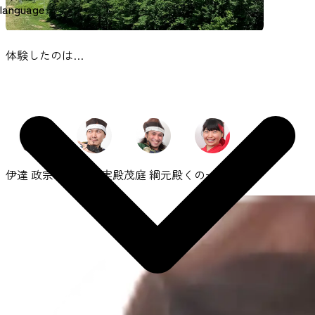
language
体験したのは…
伊達 政宗公
伊達 成実殿
茂庭 綱元殿
くの一 畑殿