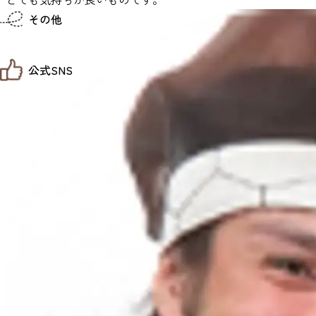
仙台までの経路検索
その他
市内の交通情報
お得なチケット
お知らせ
公式SNS
お問い合わせ
教育旅行
観光マップ
せんだい旅日和 X
せんだい旅日和とは
せんだい旅日和 Instagram
サイト利用規約
せんだい旅日和 Facebook
プライバシーポリシー
仙台旅先体験コレクション Facebook
サイトマップ
仙台旅先体験コレクション Instagaram
仙臺写真館フォトギャラリー