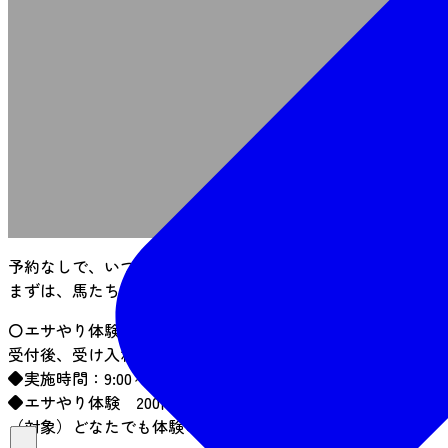
事
※団体で
予約なしで、いつでもお気軽に参加いただける体験です！
まずは、馬たちに会いに海岸公園馬術場へお越しください！
〇エサやり体験をご希望の方は、下記実施時間内に馬術場受
受付後、受け入れ準備が整い次第、順次、拡充してまいりま
◆実施時間：9:00～16:00
◆エサやり体験 200円／1ペレット
（対象）どなたでも体験いただけます