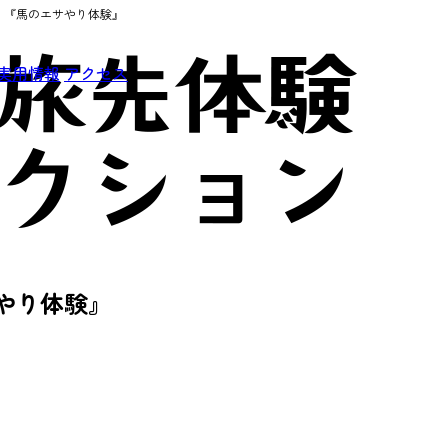
！『馬のエサやり体験』
実用情報
アクセス
やり体験』