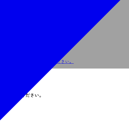
業者Webサイトで申し込む
022-349-5038
電話で申し込む
お越しの方は、事前にご連絡ください。
付へお越しください。
す。