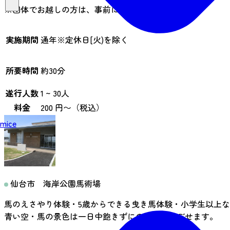
※団体でお越しの方は、事前にご連絡ください。
実施期間
通年※定休日[火)を除く
所要時間
約30分
遂行人数
1 ~ 30人
料金
200 円〜（税込）
mice
仙台市 海岸公園馬術場
馬のえさやり体験・5歳からできる曳き馬体験・小学生以上
青い空・馬の景色は一日中飽きずにのんびり過ごせます。