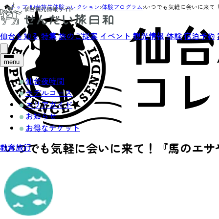
トップ
›
仙台旅先体験コレクション
›
体験プログラム
›
いつでも気軽に会いに来て
仙台を知る
特集
旅のご提案
イベント
観光情報
体験
宿泊予約
menu
仙台夜時間
モデルコース
エリアガイド
お知らせ
お得なチケット
いつでも気軽に会いに来て！『馬のエサ
教育旅行