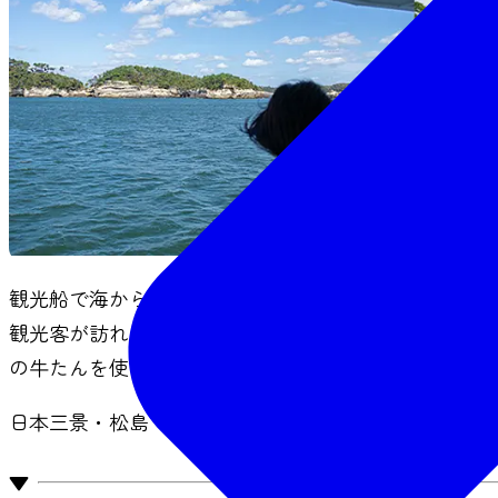
観光船で海から島々を眺めたり、伊達家ゆかりの瑞巌
観光客が訪れるだけあって、宮城の魅力がぎゅっと詰
の牛たんを使った中華まんなどの変わり種やずんだパ
日本三景・松島でご当地グルメを食べ歩き！
▼