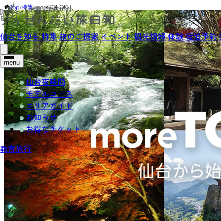
Top
›
特集
›
moreTOHOKU
仙台を知る
特集
旅のご提案
イベント
観光情報
体験
宿泊予約
menu
仙台夜時間
モデルコース
エリアガイド
お知らせ
お得なチケット
教育旅行