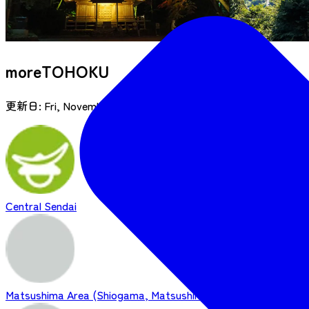
moreTOHOKU
更新日:
Fri, November 17, 2023
Central Sendai
Matsushima Area (Shiogama, Matsushima, Tagajo, Rifu, etc.)