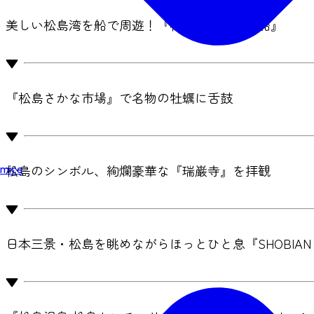
美しい松島湾を船で周遊！『松島島巡り観光船』
▼
『松島さかな市場』で名物の牡蠣に舌鼓
▼
mice
松島のシンボル、絢爛豪華な『瑞巌寺』を拝観
▼
日本三景・松島を眺めながらほっとひと息『SHOBIAN 
▼