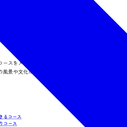
コースをメインに紹介するサイトです。1泊2日で観光ス
の風景や文化に触れるコースなど、あなたの旅の目的に
きるコース
りコース