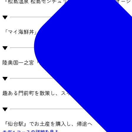
『松島温泉 松島センチュリーホテル』に宿泊しオー
▼
「マイ海鮮丼」を賞味！『塩釜水産物仲卸市場』
▼
陸奥国一之宮『鹽竈神社』でパワーをチャージ！
▼
趣ある門前町を散策し、スイーツはしごを満喫
▼
『仙台駅』でお土産を購入し、帰途へ
モデルコースの詳細を見る