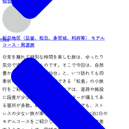
仙台市中心
松岛地区（盐釜、松岛、多贺城、利府等）
モデル
mice
コース・周遊旅
日常を離れて特別な時間を楽しむ旅は、ゆったり
気分で過ごしたいものです。そこで今回は、自然
豊かな癒しの杜の都「仙台」と、いつ訪れても四
季折々の美しい景観が堪能できる「松島」の小旅
行をご紹介します。この両エリアは、道路や施設
に段差が少なかったり、エレベーターが備えてあ
る箇所が多数。車いすユーザーやシニアも、スト
レスの少ない旅が楽しめそうです。今回は1泊2日の
モデルコースをご紹介します。自然と文化が交差