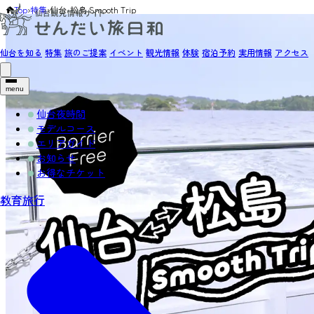
Top
›
特集
›
仙台-松島 Smooth Trip
仙台を知る
特集
旅のご提案
イベント
観光情報
体験
宿泊予約
実用情報
アクセス
menu
仙台夜時間
モデルコース
エリアガイド
お知らせ
お得なチケット
教育旅行