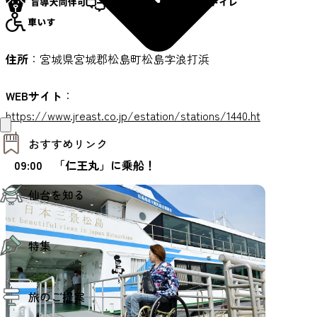
住所
：宮城県宮城郡松島町松島字浪打浜
WEBサイト
：
https://www.jreast.co.jp/estation/stations/1440.ht
ml
おすすめリンク
09:00 「仁王丸」に乗船！
仙台夜時間
仙台を知る
モデルコース
エリアガイド
お知らせ
仙台の魅力
お得なチケット
特集
エリアガイド
復興に向けて
仙台観光PR動画ライブラリー
特集
仙台から行く東北周遊旅
旅のご提案
夜時間トピックス
伝統的工芸品