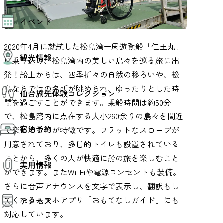
モデルコース
イベント
AIおまかせコース
オリジナルプラン
みんなの旅行記
2020年4月に就航した松島湾一周遊覧船「仁王丸」
イベント情報
観光情報
その他イベント情報（音楽・展示会）
に乗り込み、松島湾内の美しい島々を巡る旅に出
スポーツ情報
発！船上からは、四季折々の自然の移ろいや、松
コンベンション情報
観光スポット
島ならではの名所が眺められ、ゆったりとした時
仙台旅先体験コレクション
温泉
間を過ごすことができます。乗船時間は約50分
美味いもの
季節のイベント
で、松島湾内に点在する大小260余りの島々を間近
仙台旅先体験コレクション
プロスポーツチーム・プロオーケストラ
宿泊予約
体験プログラム検索（予約）
で楽しめるのが特徴です。フラットなスロープが
仙台の銘品
体験事業者からのお知らせ
用意されており、多目的トイレも設置されている
仙台夜時間
体験トピックス
宿泊予約
宿泊施設
ことから、多くの人が快適に船の旅を楽しむこと
体験事業者
実用情報
仙台観光マップ
ができます。またWi-Fiや電源コンセントも装備。
さらに音声アナウンスを文字で表示し、翻訳もし
観光案内
てくれるスマホアプリ「おもてなしガイド」にも
アクセス
お役立ち情報
観光アプリ
対応しています。
仙台観光マップ