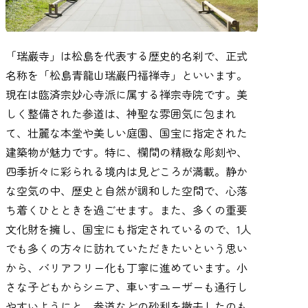
「瑞巌寺」は松島を代表する歴史的名刹で、正式
名称を「松島青龍山瑞巌円福禅寺」といいます。
現在は臨済宗妙心寺派に属する禅宗寺院です。美
しく整備された参道は、神聖な雰囲気に包まれ
て、壮麗な本堂や美しい庭園、国宝に指定された
建築物が魅力です。特に、欄間の精緻な彫刻や、
四季折々に彩られる境内は見どころが満載。静か
な空気の中、歴史と自然が調和した空間で、心落
ち着くひとときを過ごせます。また、多くの重要
文化財を擁し、国宝にも指定されているので、1人
でも多くの方々に訪れていただきたいという思い
から、バリアフリー化も丁寧に進めています。小
さな子どもからシニア、車いすユーザーも通行し
やすいようにと、参道などの砂利を撤去したのも