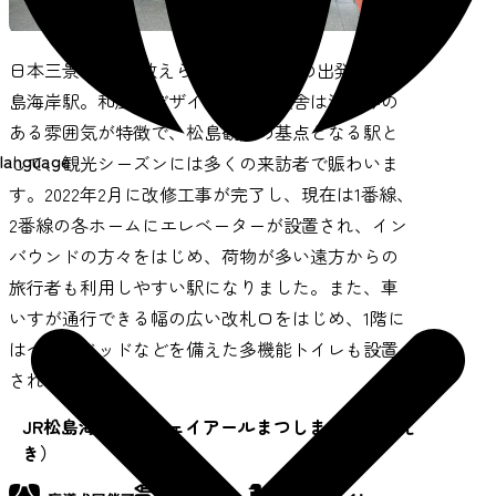
日本三景の1つに数えられる松島観光の出発点、松
島海岸駅。和風にデザインされた駅舎は温かみの
ある雰囲気が特徴で、松島観光の基点となる駅と
language
して、観光シーズンには多くの来訪者で賑わいま
す。2022年2月に改修工事が完了し、現在は1番線、
2番線の各ホームにエレベーターが設置され、イン
バウンドの方々をはじめ、荷物が多い遠方からの
旅行者も利用しやすい駅になりました。また、車
いすが通行できる幅の広い改札口をはじめ、1階に
はベビーベッドなどを備えた多機能トイレも設置
されています。
JR松島海岸駅（ジェイアールまつしまかいがんえ
き）