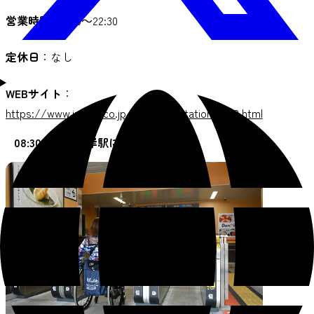
営業時間
：5:00～22:30
定休日
：なし
WEBサイト
：
https://www.jreast.co.jp/estation/stations/913.html
08:30 松島海岸駅に到着