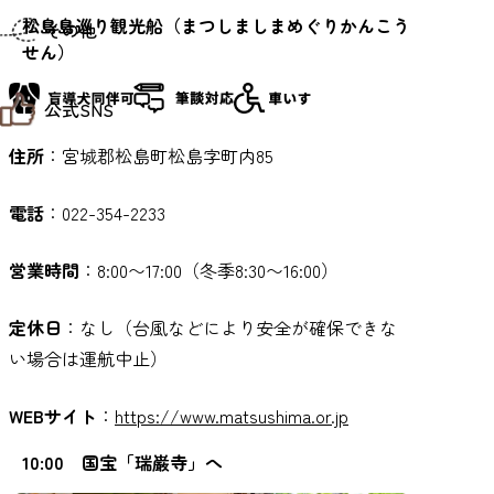
仙台までの経路検索
松島島巡り観光船（まつしましまめぐりかんこう
その他
市内の交通情報
せん）
お得なチケット
お知らせ
公式SNS
お問い合わせ
教育旅行
住所
：宮城郡松島町松島字町内85
観光マップ
せんだい旅日和 X
せんだい旅日和とは
せんだい旅日和 Instagram
サイト利用規約
電話
：022-354-2233
せんだい旅日和 Facebook
プライバシーポリシー
仙台旅先体験コレクション Facebook
サイトマップ
仙台旅先体験コレクション Instagaram
営業時間
：8:00〜17:00（冬季8:30〜16:00）
仙臺写真館フォトギャラリー
定休日
：なし（台風などにより安全が確保できな
い場合は運航中止）
WEBサイト
：
https://www.matsushima.or.jp
10:00 国宝「瑞巌寺」へ