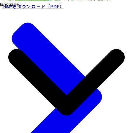
language
MAPをダウンロード（PDF）