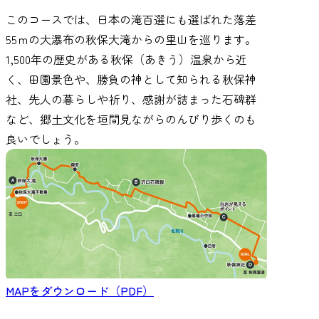
このコースでは、日本の滝百選にも選ばれた落差
55ｍの大瀑布の秋保大滝からの里山を巡ります。
1,500年の歴史がある秋保（あきう）温泉から近
く、田園景色や、勝負の神として知られる秋保神
社、先人の暮らしや祈り、感謝が詰まった石碑群
など、郷土文化を垣間見ながらのんびり歩くのも
良いでしょう。
MAPをダウンロード（PDF）