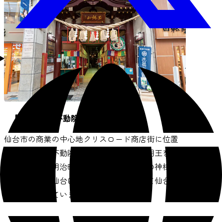
【A】三瀧山不動院
仙台市の商業の中心地クリスロード商店街に位置
する「三滝山不動院」は、大日大聖不動明王をご
本尊として、明治時代に実在し商売繁盛の神様と
して有名な「仙台四郎」を祀る寺院として仙台市
民に親しまれています。