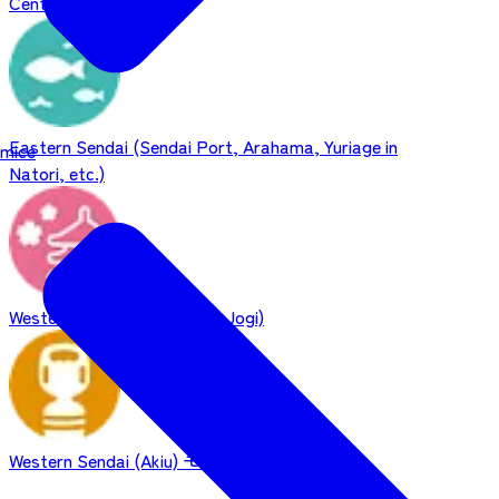
Central Sendai
Eastern Sendai (Sendai Port, Arahama, Yuriage in
mice
Natori, etc.)
Western Sendai (Sakunami, Jogi)
Western Sendai (Akiu)
モデルコース・周遊旅