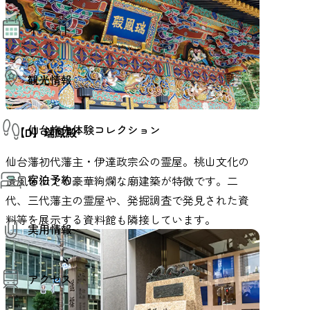
モデルコース
イベント
AIおまかせコース
オリジナルプラン
みんなの旅行記
イベント情報
観光情報
その他イベント情報（音楽・展示会）
スポーツ情報
コンベンション情報
観光スポット
仙台旅先体験コレクション
温泉
【D】瑞鳳殿
美味いもの
季節のイベント
仙台藩初代藩主・伊達政宗公の霊屋。桃山文化の
仙台旅先体験コレクション
プロスポーツチーム・プロオーケストラ
宿泊予約
体験プログラム検索（予約）
遺風を伝える豪華絢爛な廟建築が特徴です。二
仙台の銘品
体験事業者からのお知らせ
代、三代藩主の霊屋や、発掘調査で発見された資
仙台夜時間
体験トピックス
宿泊予約
宿泊施設
料等を展示する資料館も隣接しています。
体験事業者
実用情報
仙台観光マップ
観光案内
アクセス
お役立ち情報
観光アプリ
仙台観光マップ