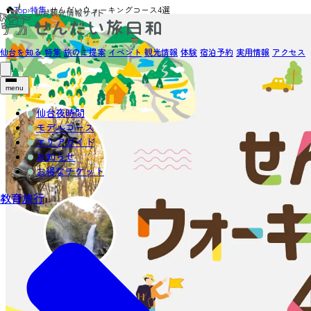
Top
›
特集
›
せんだいウォーキングコース4選
仙台を知る
特集
旅のご提案
イベント
観光情報
体験
宿泊予約
実用情報
アクセス
menu
仙台夜時間
モデルコース
エリアガイド
お知らせ
お得なチケット
教育旅行