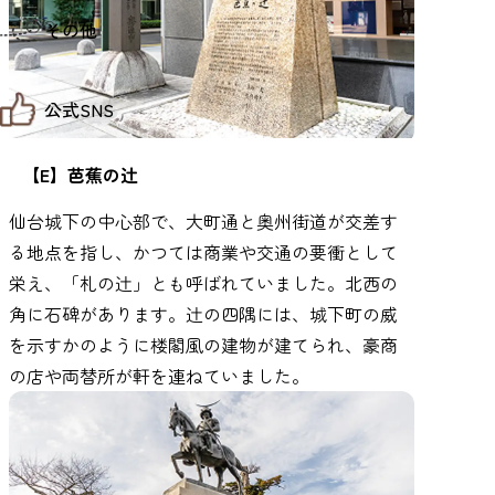
仙台までの経路検索
その他
市内の交通情報
お得なチケット
お知らせ
公式SNS
お問い合わせ
教育旅行
観光マップ
せんだい旅日和 X
【E】芭蕉の辻
せんだい旅日和とは
せんだい旅日和 Instagram
サイト利用規約
せんだい旅日和 Facebook
仙台城下の中心部で、大町通と奥州街道が交差す
プライバシーポリシー
仙台旅先体験コレクション Facebook
サイトマップ
る地点を指し、かつては商業や交通の要衝として
仙台旅先体験コレクション Instagaram
仙臺写真館フォトギャラリー
栄え、「札の辻」とも呼ばれていました。北西の
角に石碑があります。辻の四隅には、城下町の威
を示すかのように楼閣風の建物が建てられ、豪商
の店や両替所が軒を連ねていました。