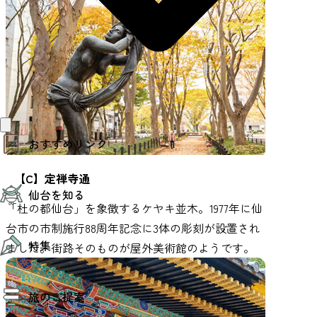
おすすめリンク
【C】定禅寺通
仙台夜時間
仙台を知る
モデルコース
「杜の都仙台」を象徴するケヤキ並木。1977年に仙
エリアガイド
お知らせ
台市の市制施行88周年記念に3体の彫刻が設置され
仙台の魅力
お得なチケット
特集
エリアガイド
ました。街路そのものが屋外美術館のようです。
復興に向けて
仙台観光PR動画ライブラリー
特集
仙台から行く東北周遊旅
旅のご提案
夜時間トピックス
伝統的工芸品