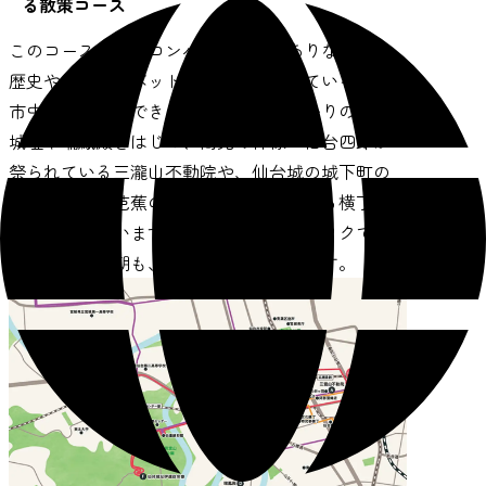
る散策コース
このコースでは、コンパクトな街でありながら、
歴史やパワースポットがちりばめられている仙台
市中心部を満喫できます。伊達政宗ゆかりの仙台
城址や瑞鳳殿をはじめ、商売の神様・仙台四郎が
祭られている三瀧山不動院や、仙台城の城下町の
中心であった芭蕉の辻、昭和の香りが残る横丁な
どが点在しています。歩くだけでもワクワクでき
るコースで、朝も、昼も、夜も楽しめます。