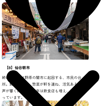
language
【B】仙台朝市
終戦後の焼け野原の闇市に起因する、市民の台
所。鮮魚、野菜、惣菜が軒を連ね、活気ある呼び
声が響く商店街。近年は飲食店も増え、夜も賑わ
っています。