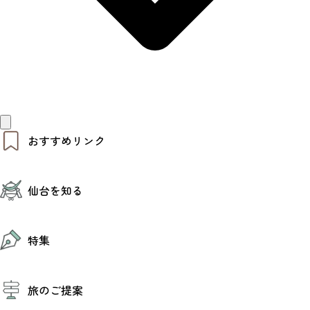
おすすめリンク
仙台夜時間
仙台を知る
モデルコース
エリアガイド
お知らせ
仙台の魅力
お得なチケット
特集
エリアガイド
復興に向けて
仙台観光PR動画ライブラリー
特集
仙台から行く東北周遊旅
旅のご提案
夜時間トピックス
伝統的工芸品