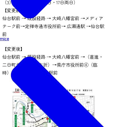
（3）経路変更（5月16日・17日両日）
【変更前】
仙台駅前 → 既設経路 → 大崎八幡宮前 →メディア
テーク前→定禅寺通市役所前→ 広瀬通駅 →仙台駅
前
mice
【変更後】
仙台駅前 → 既設経路 → 大崎八幡宮前 →（直進・
二日町北四番丁・右折）→県庁市役所前④（臨
時）→広瀬通駅→ 仙台駅前