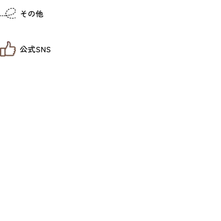
仙台までの経路検索
その他
市内の交通情報
お得なチケット
お知らせ
公式SNS
お問い合わせ
教育旅行
観光マップ
せんだい旅日和 X
せんだい旅日和とは
せんだい旅日和 Instagram
サイト利用規約
せんだい旅日和 Facebook
プライバシーポリシー
仙台旅先体験コレクション Facebook
サイトマップ
仙台旅先体験コレクション Instagaram
仙臺写真館フォトギャラリー