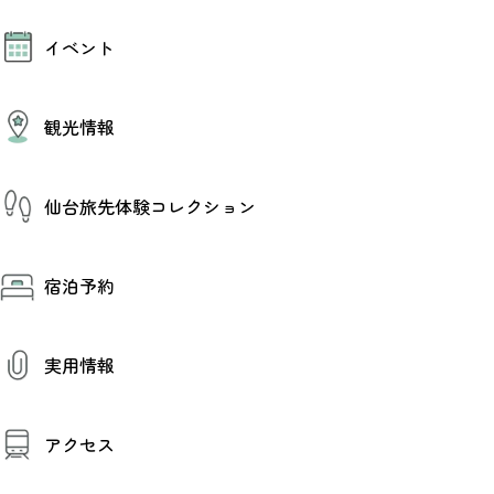
モデルコース
イベント
AIおまかせコース
オリジナルプラン
みんなの旅行記
イベント情報
観光情報
その他イベント情報（音楽・展示会）
スポーツ情報
コンベンション情報
観光スポット
仙台旅先体験コレクション
温泉
美味いもの
季節のイベント
仙台旅先体験コレクション
プロスポーツチーム・プロオーケストラ
宿泊予約
体験プログラム検索（予約）
仙台の銘品
体験事業者からのお知らせ
仙台夜時間
体験トピックス
宿泊予約
宿泊施設
体験事業者
実用情報
仙台観光マップ
観光案内
アクセス
お役立ち情報
観光アプリ
仙台観光マップ