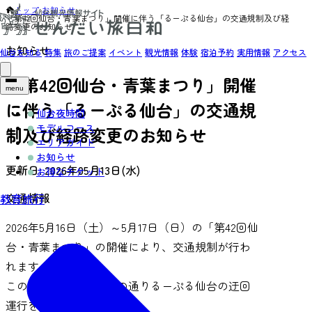
トップ
›
お知らせ
›
「第42回仙台・青葉まつり」開催に伴う「るーぷる仙台」の交通規制及び経
路変更のお知らせ
お知らせ
仙台を知る
特集
旅のご提案
イベント
観光情報
体験
宿泊予約
実用情報
アクセス
「第42回仙台・青葉まつり」開催
menu
に伴う「るーぷる仙台」の交通規
仙台夜時間
モデルコース
制及び経路変更のお知らせ
エリアガイド
お知らせ
更新日:
2026年05月13日(水)
お得なチケット
交通情報
教育旅行
2026年5月16日（土）～5月17日（日）の「第42回仙
台・青葉まつり」の開催により、交通規制が行わ
れます。
このことに伴い、下記の通りるーぷる仙台の迂回
運行を行います。