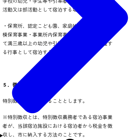
学校の幼児・学生等や引率者が教育課程内の教育
活動又は部活動として宿泊する場合
・保育所、認定こども園、家庭的保育事業・小規
模保育事業・事業所内保育事業を行う施設におい
て満三歳以上の幼児や引率者が当該施設が主催す
る行事として宿泊する場合
５．徴収の方法
特別徴収の方法によることとします。
※特別徴収とは、特別徴収義務者である宿泊事業
者が、当該宿泊施設における宿泊者から税金を徴
収し、市に納入する方法のことです。