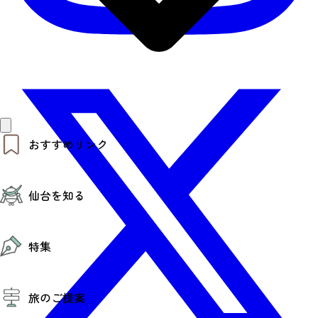
おすすめリンク
仙台夜時間
仙台を知る
モデルコース
エリアガイド
お知らせ
仙台の魅力
お得なチケット
特集
エリアガイド
復興に向けて
仙台観光PR動画ライブラリー
特集
仙台から行く東北周遊旅
旅のご提案
夜時間トピックス
伝統的工芸品