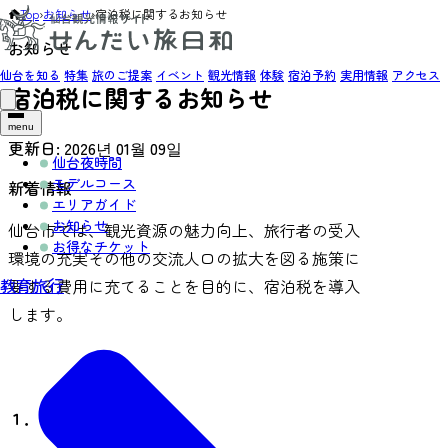
Top
›
お知らせ
›
宿泊税に関するお知らせ
お知らせ
仙台を知る
特集
旅のご提案
イベント
観光情報
体験
宿泊予約
実用情報
アクセス
宿泊税に関するお知らせ
menu
更新日:
2026년 01월 09일
仙台夜時間
モデルコース
新着情報
エリアガイド
お知らせ
仙台市では、観光資源の魅力向上、旅行者の受入
お得なチケット
環境の充実その他の交流人口の拡大を図る施策に
教育旅行
要する費用に充てることを目的に、宿泊税を導入
します。
１．課税開始時期