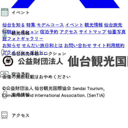
モデルコース
イベント
AIおまかせコース
オリジナルプラン
仙台を知る
特集
モデルコース
イベント
観光情報
仙台旅先
みんなの旅行記
イベント情報
体験コレクション
宿泊予約
アクセス
サイトマップ
仙臺写真
観光情報
その他イベント情報（音楽・展示会）
館フォトギャラリー
スポーツ情報
お知らせ
せんだい旅日和とは
お問い合わせ
サイト利用規約
コンベンション情報
観光スポット
プライバシーポリシー
仙台旅先体験コレクション
温泉
美味いもの
季節のイベント
仙台旅先体験コレクション
プロスポーツチーム・プロオーケストラ
宿泊予約
体験プログラム検索（予約）
画像の無断転載はおやめください
仙台の銘品
体験事業者からのお知らせ
仙台夜時間
体験トピックス
©公益財団法人 仙台観光国際協会
Sendai Tourism,
宿泊予約
宿泊施設
体験事業者
実用情報
Convention and International Association. (SenTIA)
仙台観光マップ
観光案内
アクセス
お役立ち情報
観光アプリ
仙台観光マップ