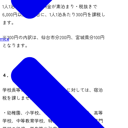
1人1泊あたりの宿泊料金が素泊まり・税抜きで
6,000円以上の場合に、1人1泊あたり300円を課税し
ます。
※300円の内訳は、仙台市分200円、宮城県分100円
mice
となります。
４．課税免除
学校長等が証明する以下の宿泊に対しては、宿泊
税を課しません。
・幼稚園、小学校、中学校、義務教育学校、高等
学校、中等教育学校、特別支援学校及び高等専門