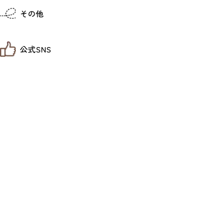
仙台までの経路検索
その他
市内の交通情報
お得なチケット
お知らせ
公式SNS
お問い合わせ
教育旅行
観光マップ
せんだい旅日和 X
せんだい旅日和とは
せんだい旅日和 Instagram
サイト利用規約
せんだい旅日和 Facebook
プライバシーポリシー
仙台旅先体験コレクション Facebook
サイトマップ
仙台旅先体験コレクション Instagaram
仙臺写真館フォトギャラリー