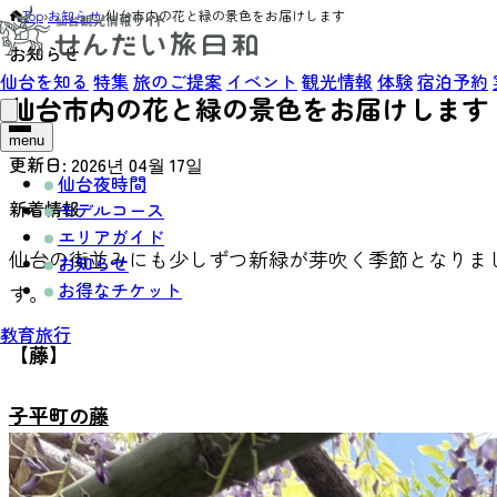
Top
›
お知らせ
›
仙台市内の花と緑の景色をお届けします
お知らせ
仙台を知る
特集
旅のご提案
イベント
観光情報
体験
宿泊予約
仙台市内の花と緑の景色をお届けします
menu
更新日:
2026년 04월 17일
仙台夜時間
新着情報
モデルコース
エリアガイド
仙台の街並みにも少しずつ新緑が芽吹く季節となりま
お知らせ
お得なチケット
す。
教育旅行
【藤】
子平町の藤