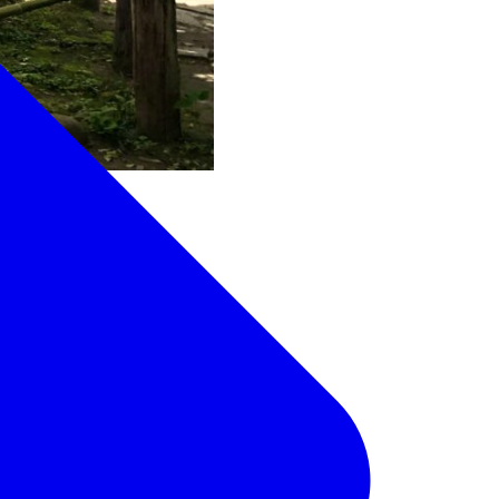
を、御大工棟梁として
ます。
齢、株の大きさ、由緒な
、その枝に広がる藤棚の