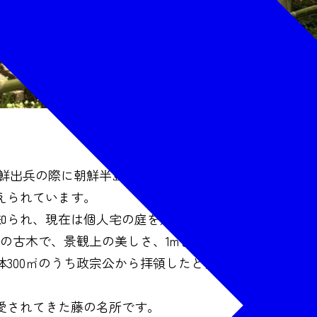
が朝鮮出兵の際に朝鮮半島から鉢植えとして持ち帰った藤
えられています。
知られ、現在は個人宅の庭を期間限定で一般公開してい
年の古木で、景観上の美しさ、1mを超える長い花房、樹
300㎡のうち政宗公から拝領したと伝えられる一株と
愛されてきた藤の名所です。