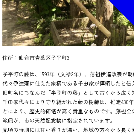
住所：仙台市青葉区子平町3
子平町の藤は、1593年（文禄2年）、藩祖伊達政宗
代々伊達藩に仕えた家柄である千田家が拝領したと伝
旧町名にちなんだ「半子町の藤」として古くから広く
千田家代々により守り継がれた藤の樹齢は、推定430
どにより、歴史的価値が高く貴重なものです。藤棚全体
範囲が、市の天然記念物に指定されています。
見頃の時期には甘い香りが漂い、地域の方々から長く