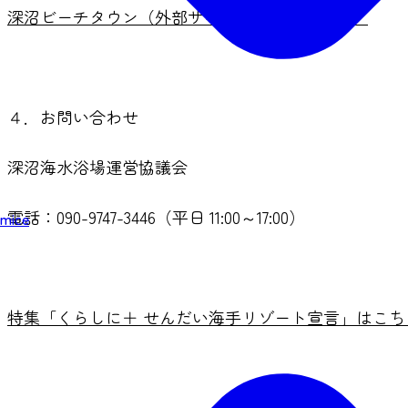
深沼ビーチタウン（外部サイトへリンクします）
４．お問い合わせ
深沼海水浴場運営協議会
電話：090-9747-3446（平日 11:00～17:00）
mice
特集「くらしに＋ せんだい海手リゾート宣言」はこち