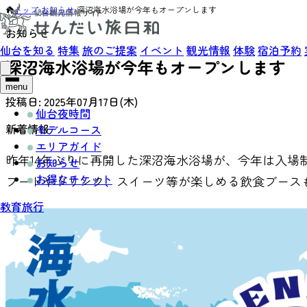
トップ
›
お知らせ
›
深沼海水浴場が今年もオープンします
お知らせ
仙台を知る
特集
旅のご提案
イベント
観光情報
体験
宿泊予約
深沼海水浴場が今年もオープンします
menu
投稿日:
2025年07月17日(木)
仙台夜時間
新着情報
モデルコース
エリアガイド
昨年14年ぶりに再開した深沼海水浴場が、今年は入場
お知らせ
お得なチケット
フードやドリンク、スイーツ等が楽しめる飲食ブース
教育旅行