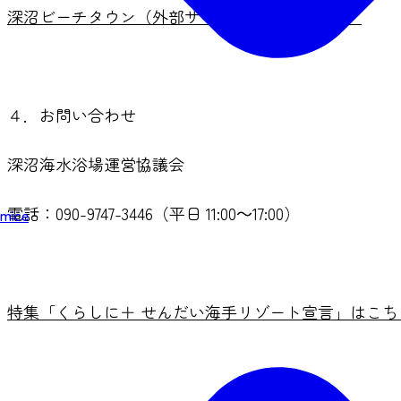
深沼ビーチタウン（外部サイトへリンクします）
４．お問い合わせ
深沼海水浴場運営協議会
電話：090-9747-3446（平日 11:00～17:00）
mice
特集「くらしに＋ せんだい海手リゾート宣言」はこち