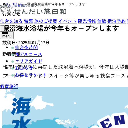
Top
›
お知らせ
›
深沼海水浴場が今年もオープンします
お知らせ
仙台を知る
特集
旅のご提案
イベント
観光情報
体験
宿泊予約
深沼海水浴場が今年もオープンします
menu
投稿日:
2025年07月17日
仙台夜時間
新着情報
モデルコース
エリアガイド
昨年14年ぶりに再開した深沼海水浴場が、今年は入場
お知らせ
お得なチケット
フードやドリンク、スイーツ等が楽しめる飲食ブース
教育旅行