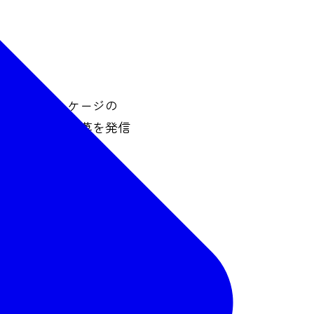
し、特別パッケージの
光特使と仙台銘菓を発信