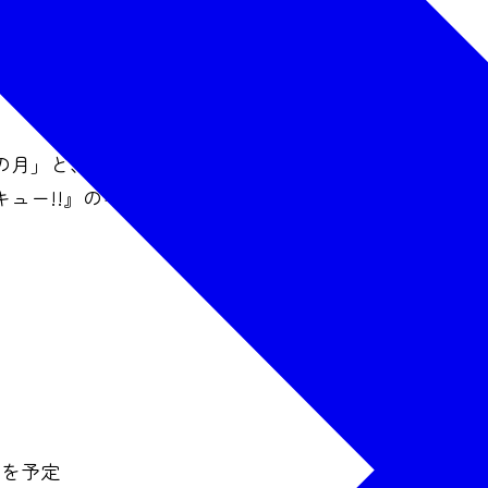
月」と、アニメ『ハイキュー!!』がコラボレーション
キュー!!』のキャラクター月島蛍を迎え、全国に仙台観
売を予定