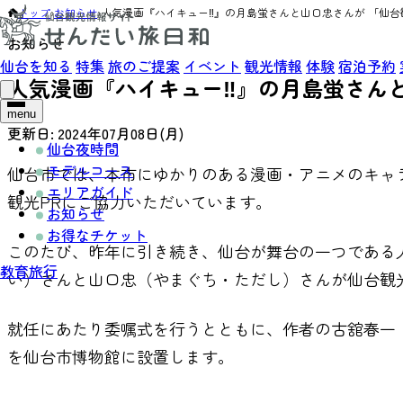
トップ
›
お知らせ
›
人気漫画『ハイキュー‼』の月島蛍さんと山口忠さんが 「仙
お知らせ
仙台を知る
特集
旅のご提案
イベント
観光情報
体験
宿泊予約
人気漫画『ハイキュー‼』の月島蛍さん
menu
更新日:
2024年07月08日(月)
仙台夜時間
モデルコース
仙台市では、本市にゆかりのある漫画・アニメのキャ
エリアガイド
観光PRにご協力いただいています。
お知らせ
お得なチケット
このたび、昨年に引き続き、仙台が舞台の一つである
教育旅行
い）さんと山口忠（やまぐち・ただし）さんが仙台観
就任にあたり委嘱式を行うとともに、作者の古舘春一
を仙台市博物館に設置します。