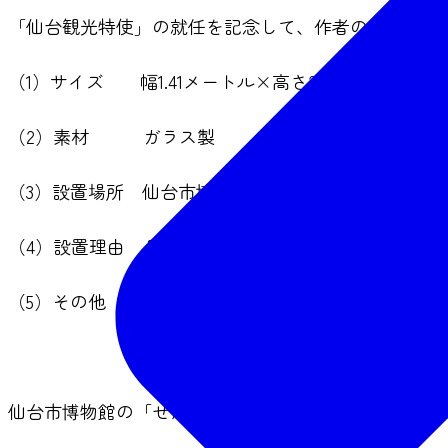
「仙台観光特使」の就任を記念して、作者の古舘春一
（1）サイズ 幅1.41メートル×高さ2.48メートル
（2）素材 ガラス製
（3）設置場所 仙台市博物館正面玄関脇
（4）設置理由 月島蛍が大学卒業後、仙台市博物館
（5）その他 除幕式当日は博物館が休館日のため、
仙台市博物館の「せんだい旅日和」内施設紹介ページ