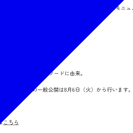
氏による特別描き下ろしイラストを使用した記念モニュ
に就職予定というエピソードに由来。
モニュメントの一般公開は8月6日（火）から行います
は
こちら