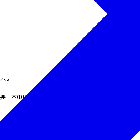
は不可
集長 本田佑行（ほんだ・ひろゆき）氏、市長