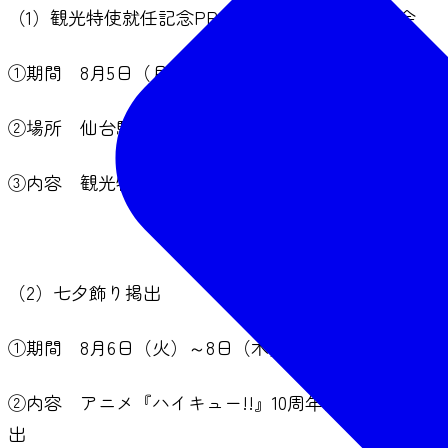
（1）観光特使就任記念PR・特使就任記念品販売会
①期間 8月5日（月）～19日（月）
②場所 仙台駅東西自由通路
③内容 観光特使4人の等身大パネル設置、特使就任
（2）七夕飾り掲出
①期間 8月6日（火）～8日（木）
②内容 アニメ『ハイキュー!!』10周年記念展の開催
出