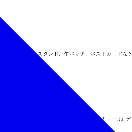
記念品（アクリルスタンド、缶バッチ、ポストカードな
に合わせ、仙台七夕まつりにおいて、『ハイキュー!!』