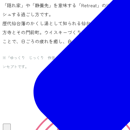
「隠れ家」や「静養先」を意味する「Retreat」のほか、「再
シュする過ごし方です。
歴代仙台藩のかくし湯として知られる仙台作並温泉や、平家の
方寺とその門前町。ウイスキーづくりにも使われる清流や緑
ことで、日ごろの疲れを癒し、自分を見つめなおすなど、「
※「ゆっくり じっくり 作並・定義リトリート」は、仙台市エリア別ブ
ンセプトです。