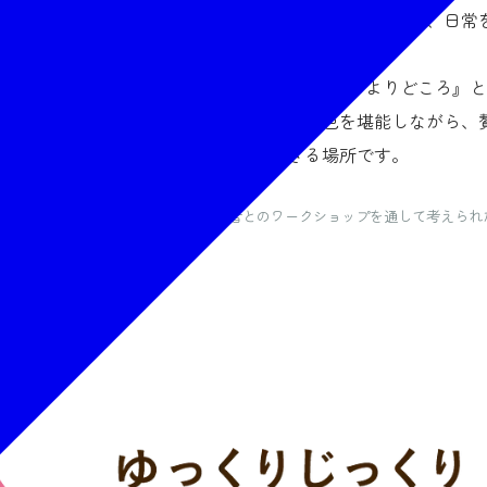
治療」や「回復」を意味する「Retreatment」などから、
末裔から現代に至るまでの約800年間、『心のよりどころ』
豊かな山々など、四季折々に移り変わる景色を堪能しながら、
ゆっくり、じっくり」過ごすことができる場所です。
ランディング事業の中で、多様な関係者とのワークショップを通して考えられ