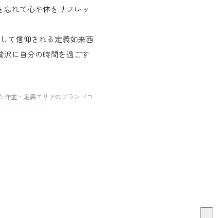
日常を忘れて心や体をリフレッ
として信仰される定義如来西
贅沢に自分の時間を過ごす
た作並・定義エリアのブランドコ