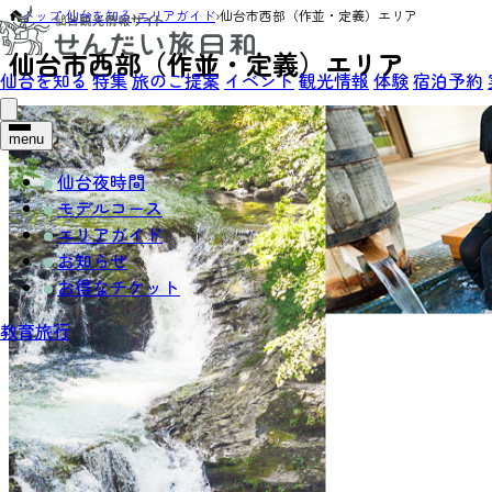
トップ
›
仙台を知る
›
エリアガイド
›
仙台市西部（作並・定義）エリア
仙台市西部（作並・定義）エリア
仙台を知る
特集
旅のご提案
イベント
観光情報
体験
宿泊予約
menu
仙台夜時間
モデルコース
エリアガイド
お知らせ
お得なチケット
教育旅行