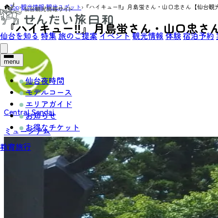
Top
›
観光情報
›
観光スポット
›
『ハイキュー‼』月島蛍さん・山口忠さん【仙台観
『ハイキュー‼』月島蛍さん・山口忠さ
仙台を知る
特集
旅のご提案
イベント
観光情報
体験
宿泊予約
menu
仙台夜時間
モデルコース
エリアガイド
Central Sendai
お知らせ
お得なチケット
ミュージアム
教育旅行