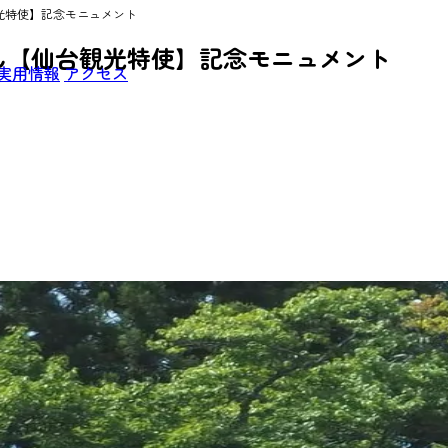
光特使】記念モニュメント
ん【仙台観光特使】記念モニュメント
実用情報
アクセス