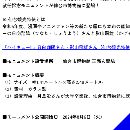
就任記念モニュメントが仙台市博物館に登場！
※ 仙台観光特使とは
令和5年度、漫画やアニメファン等の新たな層にも本市の認知度
ーの日向翔陽（ひなた・しょうよう）さんと影山飛雄（かげ
『ハイキュー‼』日向翔陽さん・影山飛雄さん【仙台観光特
■モニュメント設置場所
仙台市博物館 正面玄関脇
■モニュメント概要
（1）サイズ 幅1.41メートル×高さ2.48メートル
（2）素材 ガラス製
（3）設置理由 月島蛍さんが大学卒業後、仙台市博物館に
■モニュメント公開開始日
2024年8月6日（火）