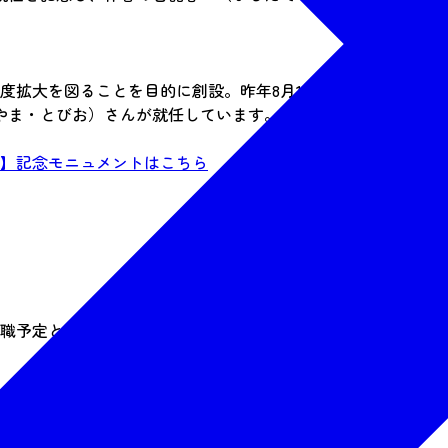
拡大を図ることを目的に創設。昨年8月19日、第1号として『ハ
やま・とびお）さんが就任しています。
使】記念モニュメントはこちら
就職予定というエピソードに由来