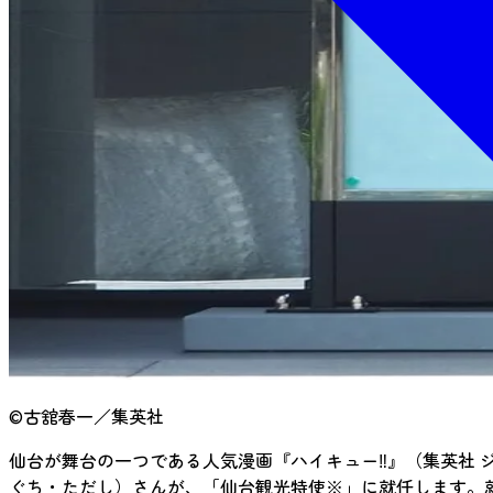
©古舘春一／集英社
仙台が舞台の一つである人気漫画『ハイキュー‼』（集英社 
ぐち・ただし）さんが、「仙台観光特使※」に就任します。