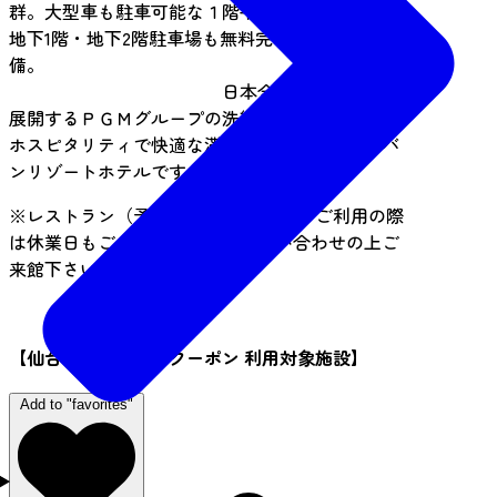
群。大型車も駐車可能な１階平面駐車場に加え、
地下1階・地下2階駐車場も無料完
備。
日本全国にゴルフ場を
展開するＰＧＭグループの洗練されたサービスと
ホスピタリティで快適な滞在をお約束するアーバ
ンリゾートホテルです。
※レストラン（予約時間10:00～19:00）ご利用の際
は休業日もございますので、お問い合わせの上ご
来館下さい。
【仙台西部地区〇得クーポン 利用対象施設】
Add to "favorites"