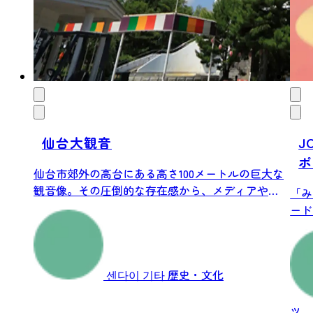
仙台大観音
J
ポ
仙台市郊外の高台にある高さ100メートルの巨大な
観音像。その圧倒的な存在感から、メディアや
「み
SN...
ード
のス.
센다이 기타
歴史・文化
ツ