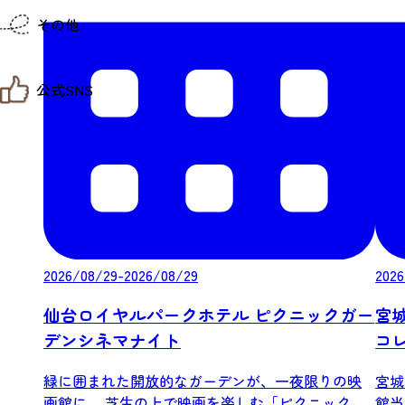
仙台までの経路検索
その他
市内の交通情報
お得なチケット
お知らせ
公式SNS
お問い合わせ
教育旅行
観光マップ
せんだい旅日和 X
せんだい旅日和とは
せんだい旅日和 Instagram
サイト利用規約
せんだい旅日和 Facebook
プライバシーポリシー
仙台旅先体験コレクション Facebook
サイトマップ
仙台旅先体験コレクション Instagaram
仙臺写真館フォトギャラリー
2026/08/29-2026/08/29
2026
仙台ロイヤルパークホテル ピクニックガー
宮
デンシネマナイト
コ
緑に囲まれた開放的なガーデンが、一夜限りの映
宮城
画館に。 芝生の上で映画を楽しむ「ピクニックガ
館当