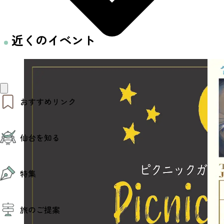
近くのイベント
おすすめリンク
仙台夜時間
仙台を知る
モデルコース
エリアガイド
お知らせ
仙台の魅力
お得なチケット
特集
エリアガイド
復興に向けて
仙台観光PR動画ライブラリー
特集
仙台から行く東北周遊旅
旅のご提案
夜時間トピックス
伝統的工芸品