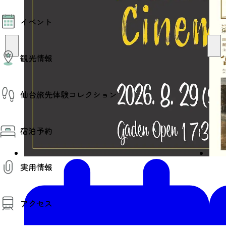
モデルコース
イベント
AIおまかせコース
オリジナルプラン
みんなの旅行記
イベント情報
観光情報
その他イベント情報（音楽・展示会）
スポーツ情報
コンベンション情報
観光スポット
仙台旅先体験コレクション
温泉
美味いもの
季節のイベント
仙台旅先体験コレクション
プロスポーツチーム・プロオーケストラ
宿泊予約
体験プログラム検索（予約）
仙台の銘品
体験事業者からのお知らせ
仙台夜時間
体験トピックス
宿泊予約
宿泊施設
体験事業者
実用情報
仙台観光マップ
観光案内
アクセス
お役立ち情報
観光アプリ
仙台観光マップ