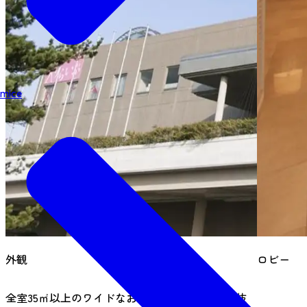
mice
外観
ロビー
全室35㎡以上のワイドなお部屋に加え、眺望も抜