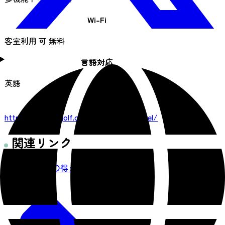
Wi-Fi
客室利用 可 無料
言語対応
英語
URL
https://pacificgolf.co.jp/sendaihills/hotel/
関連リンク
仙台西部地区〇得クーポンブック