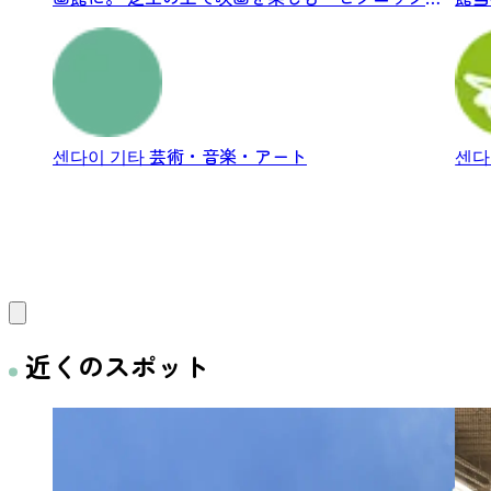
ー...
は...
센다이 기타
芸術・音楽・アート
센다
近くのスポット