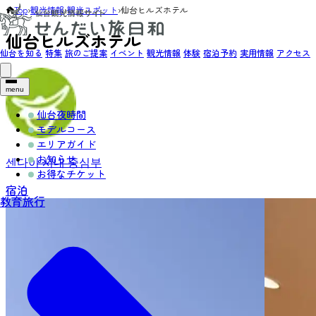
Top
›
観光情報
›
観光スポット
›
仙台ヒルズホテル
仙台ヒルズホテル
仙台を知る
特集
旅のご提案
イベント
観光情報
体験
宿泊予約
実用情報
アクセス
menu
仙台夜時間
モデルコース
エリアガイド
お知らせ
센다이 시내 중심부
お得なチケット
宿泊
教育旅行