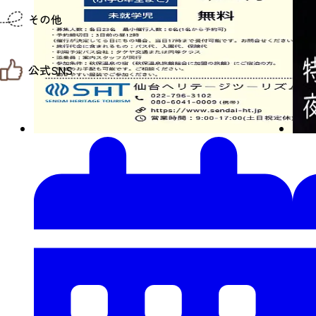
仙台までの経路検索
その他
市内の交通情報
お得なチケット
お知らせ
公式SNS
お問い合わせ
教育旅行
観光マップ
せんだい旅日和 X
せんだい旅日和とは
せんだい旅日和 Instagram
サイト利用規約
せんだい旅日和 Facebook
プライバシーポリシー
仙台旅先体験コレクション Facebook
サイトマップ
仙台旅先体験コレクション Instagaram
仙臺写真館フォトギャラリー