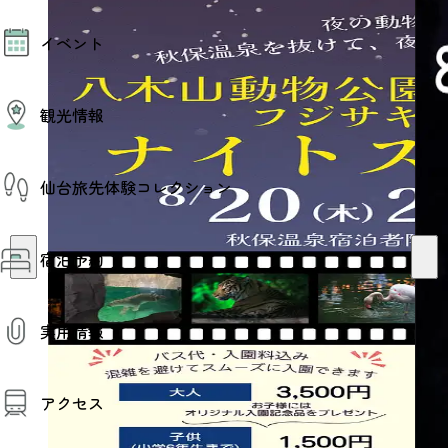
モデルコース
イベント
AIおまかせコース
オリジナルプラン
みんなの旅行記
イベント情報
観光情報
その他イベント情報（音楽・展示会）
スポーツ情報
コンベンション情報
観光スポット
仙台旅先体験コレクション
温泉
美味いもの
季節のイベント
仙台旅先体験コレクション
プロスポーツチーム・プロオーケストラ
宿泊予約
体験プログラム検索（予約）
仙台の銘品
体験事業者からのお知らせ
仙台夜時間
体験トピックス
宿泊予約
宿泊施設
体験事業者
実用情報
仙台観光マップ
観光案内
アクセス
お役立ち情報
観光アプリ
仙台観光マップ