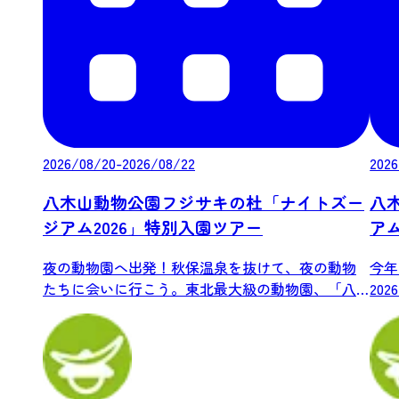
2026/08/20-2026/08/22
2026
八木山動物公園フジサキの杜「ナイトズー
八
ジアム2026」特別入園ツアー
アム
夜の動物園へ出発！秋保温泉を抜けて、夜の動物
今年
たちに会いに行こう。東北最大級の動物園、「八
20
木山動...
内で.