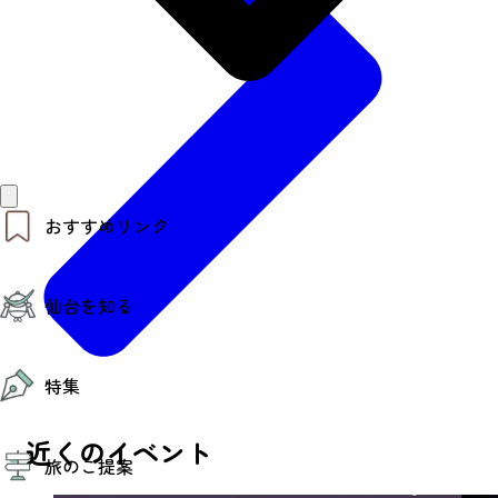
おすすめリンク
仙台夜時間
仙台を知る
モデルコース
エリアガイド
お知らせ
仙台の魅力
お得なチケット
特集
エリアガイド
復興に向けて
仙台観光PR動画ライブラリー
特集
近くのイベント
仙台から行く東北周遊旅
旅のご提案
夜時間トピックス
伝統的工芸品