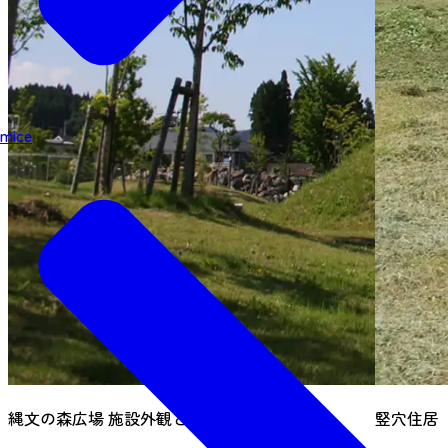
mice
縄文の森広場 施設外観と復元住居
竪穴住居