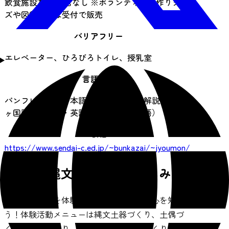
飲食施設なし 売店なし ※ボランティア手作りグッ
ズや図録などは受付で販売
バリアフリー
エレベーター、ひろびろトイレ、授乳室
言語対応
パンフレット（日本語・英語）展示室解説パネル4
ヶ国語（日本語・英語・中国語・韓国語）
URL
https://www.sendai-c.ed.jp/~bunkazai/~jyoumon/
仙台市縄文の森広場の楽しみ方
縄文のくらしを体験して縄文人の知恵と心を知ろ
う！体験活動メニューは縄文土器づくり、土偶づ
くり、勾玉づくり、石のアクセサリーづくり、火