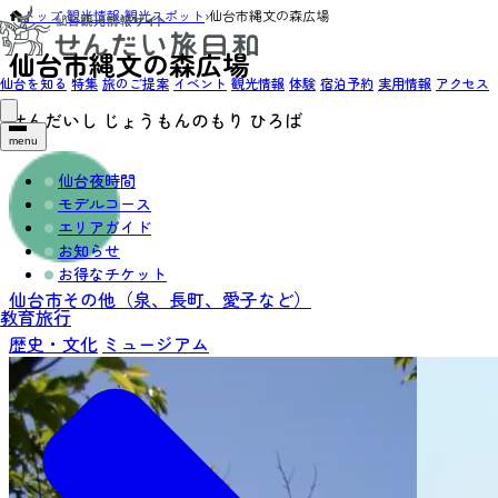
トップ
›
観光情報
›
観光スポット
›
仙台市縄文の森広場
仙台市縄文の森広場
仙台を知る
特集
旅のご提案
イベント
観光情報
体験
宿泊予約
実用情報
アクセス
せんだいし じょうもんのもり ひろば
menu
仙台夜時間
モデルコース
エリアガイド
お知らせ
お得なチケット
仙台市その他（泉、長町、愛子など）
教育旅行
歴史・文化
ミュージアム