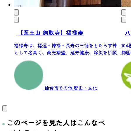
【医王山 鉤取寺】福禄寿
八
福禄寿は、福運・俸禄・長寿の三徳をもたらす神
10
として名高く、商売繁盛、延寿健康、除災を祈願
物園
する人...
仙台市その他
歴史・文化
このページを見た人はこんなペ