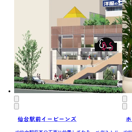
仙台駅前イービーンズ
ホ