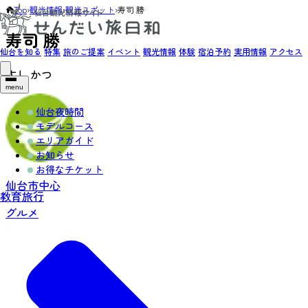
Top
›
観光情報
›
観光スポット
›
寿司 勝
寿司 勝
仙台を知る
特集
旅のご提案
イベント
観光情報
体験
宿泊予約
実用情報
アクセス
すし かつ
menu
仙台夜時間
モデルコース
エリアガイド
お知らせ
お得なチケット
仙台市中心
教育旅行
グルメ