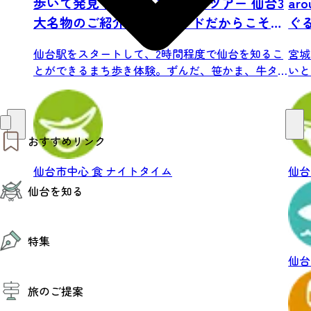
歩いて発見 伊達なまちあるきツアー 仙台3
ar
大名物のご紹介！地元ガイドだからこそ知
ぐ
る仙台の街中をめぐる2時間（試食つき）
仙台駅をスタートして、2時間程度で仙台を知るこ
宮城
とができるまち歩き体験。ずんだ、笹かま、牛タ
いと
ンの...
自...
おすすめリンク
仙台市中心
食
ナイトタイム
仙台
仙台夜時間
仙台を知る
モデルコース
エリアガイド
お知らせ
仙台の魅力
お得なチケット
特集
エリアガイド
復興に向けて
仙台
仙台観光PR動画ライブラリー
特集
仙台から行く東北周遊旅
旅のご提案
夜時間トピックス
伝統的工芸品