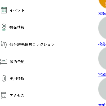
モデルコース
イベント
AIおまかせコース
秋保
オリジナルプラン
みんなの旅行記
イベント情報
観光情報
その他イベント情報（音楽・展示会）
スポーツ情報
コンベンション情報
観光スポット
松岛
仙台旅先体験コレクション
温泉
美味いもの
季節のイベント
仙台旅先体験コレクション
プロスポーツチーム・プロオーケストラ
宿泊予約
体験プログラム検索（予約）
仙台の銘品
体験事業者からのお知らせ
仙台夜時間
体験トピックス
宿泊予約
宫城
宿泊施設
体験事業者
実用情報
仙台観光マップ
観光案内
アクセス
お役立ち情報
観光アプリ
宫城
仙台観光マップ