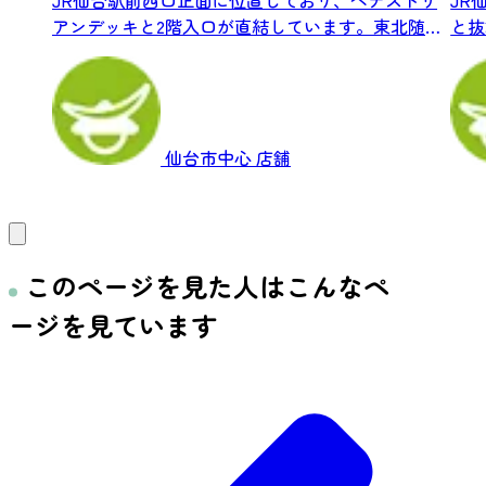
JR仙台駅前西口正面に位置しており、ペデストリ
JR
アンデッキと2階入口が直結しています。東北随一
と抜
の...
台...
仙台市中心
店舗
このページを見た人はこんなペ
ージを見ています