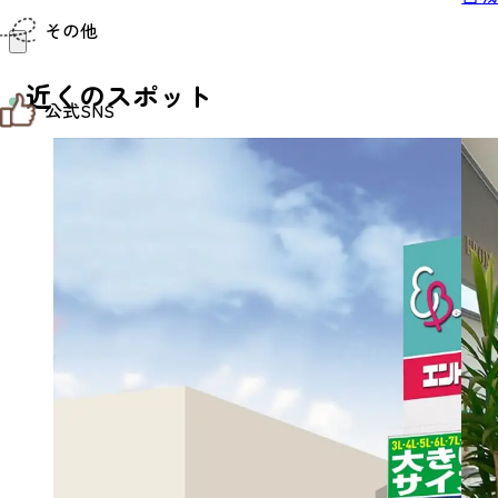
仙台までの経路検索
その他
市内の交通情報
お得なチケット
お知らせ
近くのスポット
公式SNS
お問い合わせ
教育旅行
観光マップ
せんだい旅日和 X
せんだい旅日和とは
せんだい旅日和 Instagram
サイト利用規約
せんだい旅日和 Facebook
プライバシーポリシー
仙台旅先体験コレクション Facebook
サイトマップ
仙台旅先体験コレクション Instagaram
仙臺写真館フォトギャラリー