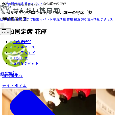
Top
›
観光情報
›
観光スポット
›
魅知国定席 花座
みんなで笑う空間で元気に！東北唯一の寄席「魅
知国定席花座」
仙台を知る
特集
旅のご提案
イベント
観光情報
体験
宿泊予約
実用情報
アクセス
魅知国定席 花座
menu
仙台夜時間
モデルコース
エリアガイド
お知らせ
お得なチケット
教育旅行
仙台市中心
ナイトタイム