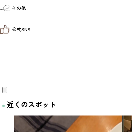
仙台までの経路検索
その他
市内の交通情報
お得なチケット
お知らせ
公式SNS
お問い合わせ
教育旅行
観光マップ
せんだい旅日和 X
せんだい旅日和とは
せんだい旅日和 Instagram
サイト利用規約
せんだい旅日和 Facebook
プライバシーポリシー
仙台旅先体験コレクション Facebook
サイトマップ
仙台旅先体験コレクション Instagaram
仙臺写真館フォトギャラリー
近くのスポット