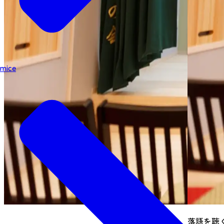
mice
落語を聴