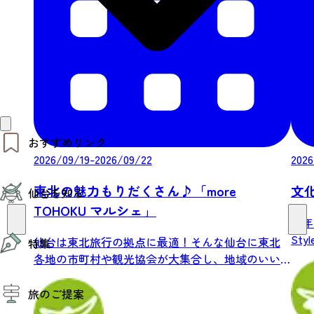
おすすめリンク
2026/09/19-2026/09/22
2026
仙台夜時間
東北の魅力もりだくさん♪「more
文化
仙台を知る
モデルコース
エリアガイド
TOHOKU マルシェ」
今年
お知らせ
仙台の魅力
お得なチケット
Sty
仙台は東北旅行の拠点に最適！そんな仙台に東北
特集
エリアガイド
各地の市町村や観光協会が大集合し、地域のいい
復興に向けて
仙台観光PR動画ライブラリー
もの、...
特集
仙台から行く東北周遊旅
旅のご提案
夜時間トピックス
伝統的工芸品