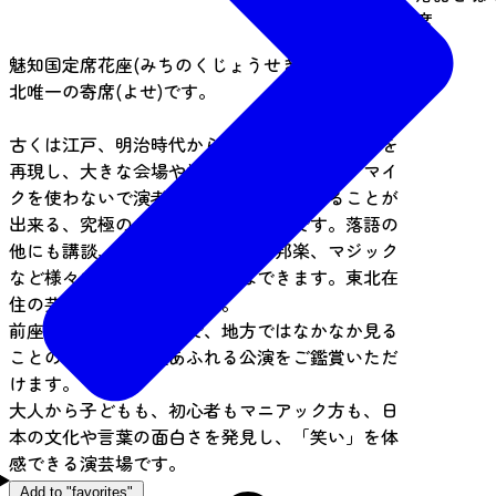
席
魅知国定席花座(みちのくじょうせきはなざ)は、東
北唯一の寄席(よせ)です。
古くは江戸、明治時代からあった小ぶりの寄席を
再現し、大きな会場や学校公演とは違って、マイ
クを使わないで演者の息遣いを生で感じることが
出来る、究極のライブ演芸スペースです。落語の
他にも講談、漫才、津軽三味線、邦楽、マジック
など様々な演芸を楽しむことはできます。東北在
住の芸人も出演しています。
前座、二ツ目、真打まで、地方ではなかなか見る
ことのできない個性あふれる公演をご鑑賞いただ
けます。
大人から子どもも、初心者もマニアック方も、日
本の文化や言葉の面白さを発見し、「笑い」を体
感できる演芸場です。
Add to "favorites"