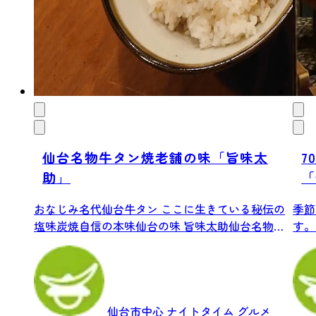
仙台名物牛タン焼老舗の味「旨味太
7
助」
「
おなじみ名代仙台牛タン ここに生きている秘伝の
季節
塩味炭焼自信の本味仙台の味 旨味太助仙台名物牛
す。
た...
のお.
仙台市中心
ナイトタイム
グルメ