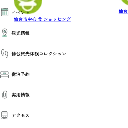
モデルコース
仙
イベント
AIおまかせコース
オリジナルプラン
仙台市中心
食
ショッピング
みんなの旅行記
イベント情報
観光情報
その他イベント情報（音楽・展示会）
スポーツ情報
コンベンション情報
観光スポット
仙台旅先体験コレクション
温泉
美味いもの
季節のイベント
仙台旅先体験コレクション
プロスポーツチーム・プロオーケストラ
宿泊予約
体験プログラム検索（予約）
仙台の銘品
体験事業者からのお知らせ
仙台夜時間
体験トピックス
宿泊予約
宿泊施設
体験事業者
実用情報
仙台観光マップ
観光案内
アクセス
お役立ち情報
観光アプリ
仙台観光マップ