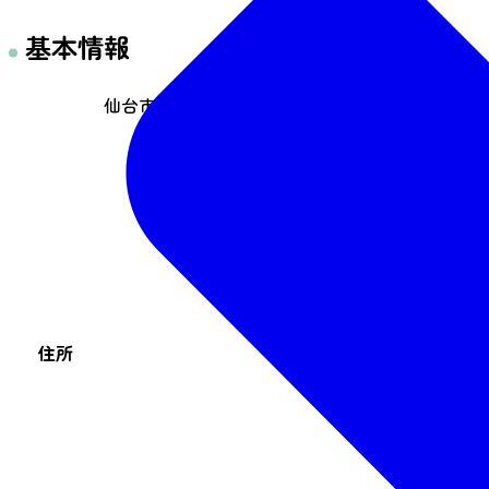
基本情報
仙台市青葉区国分町2-7-1 OH3番館ビル1階
住所