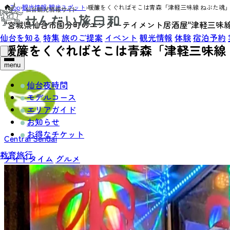
Top
›
観光情報
›
観光スポット
›
暖簾をくぐればそこは青森「津軽三味線 ねぶた魂
"宮城県仙台市国分町のエンターテイメント居酒屋"津軽三味線
仙台を知る
特集
旅のご提案
イベント
観光情報
体験
宿泊予約
暖簾をくぐればそこは青森「津軽三味線
menu
仙台夜時間
モデルコース
エリアガイド
お知らせ
お得なチケット
Central Sendai
教育旅行
ナイトタイム
グルメ