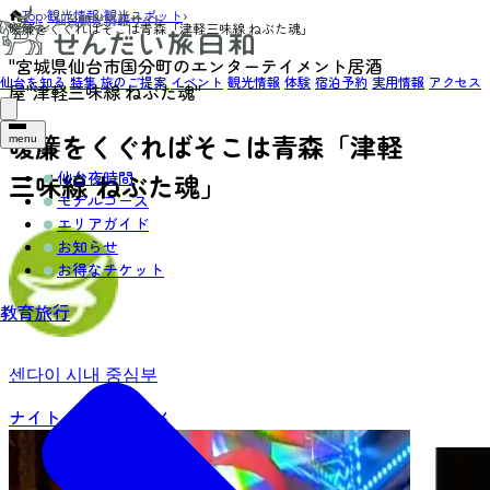
Top
›
観光情報
›
観光スポット
›
暖簾をくぐればそこは青森「津軽三味線 ねぶた魂」
"宮城県仙台市国分町のエンターテイメント居酒
仙台を知る
特集
旅のご提案
イベント
観光情報
体験
宿泊予約
実用情報
アクセス
屋"津軽三味線 ねぶた魂"
暖簾をくぐればそこは青森「津軽
menu
仙台夜時間
三味線 ねぶた魂」
モデルコース
エリアガイド
お知らせ
お得なチケット
教育旅行
센다이 시내 중심부
ナイトタイム
グルメ