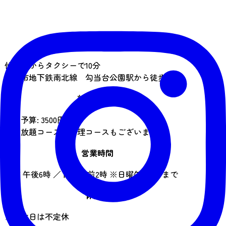
アクセス
仙台駅からタクシーで10分
仙台市地下鉄南北線 勾当台公園駅から徒歩5分
料金の目安
平均予算: 3500円
飲み放題コース、料理コースもございます
営業時間
開店 午後6時 ／ 閉店午前2時 ※日曜午前0時まで
休業日
※定休日は不定休