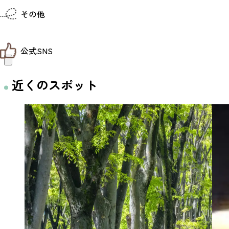
仙台までの経路検索
その他
市内の交通情報
お得なチケット
お知らせ
公式SNS
お問い合わせ
教育旅行
観光マップ
せんだい旅日和 X
近くのスポット
せんだい旅日和とは
せんだい旅日和 Instagram
サイト利用規約
せんだい旅日和 Facebook
プライバシーポリシー
仙台旅先体験コレクション Facebook
サイトマップ
仙台旅先体験コレクション Instagaram
仙臺写真館フォトギャラリー