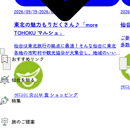
2026/09/19-2026/09/22
2026
東北の魅力もりだくさん♪「more
仙
TOHOKU マルシェ」
ご参
多数
仙台は東北旅行の拠点に最適！そんな仙台に東北
緑...
各地の市町村や観光協会が大集合し、地域のいい
おすすめリンク
もの、...
仙台夜時間
仙台を知る
モデルコース
エリアガイド
센다
お知らせ
센다이 중심부
食
ショッピング
仙台の魅力
お得なチケット
特集
エリアガイド
復興に向けて
仙台観光PR動画ライブラリー
特集
仙台から行く東北周遊旅
旅のご提案
夜時間トピックス
伝統的工芸品