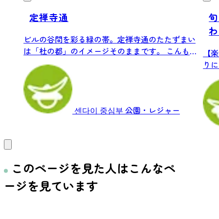
定禅寺通
旬
わ
ビルの谷間を彩る緑の帯。定禅寺通のたたずまい
は「杜の都」のイメージそのままです。 こんもり
【楽
と茂...
りに
毎朝.
센다이 중심부
公園・レジャー
このページを見た人はこんなペ
ージを見ています