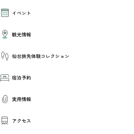
モデルコース
イベント
AIおまかせコース
オリジナルプラン
みんなの旅行記
イベント情報
観光情報
その他イベント情報（音楽・展示会）
スポーツ情報
コンベンション情報
観光スポット
仙台旅先体験コレクション
温泉
美味いもの
季節のイベント
仙台旅先体験コレクション
プロスポーツチーム・プロオーケストラ
宿泊予約
体験プログラム検索（予約）
仙台の銘品
体験事業者からのお知らせ
仙台夜時間
体験トピックス
宿泊予約
宿泊施設
体験事業者
実用情報
仙台観光マップ
観光案内
アクセス
お役立ち情報
観光アプリ
仙台観光マップ