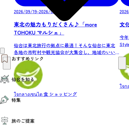
2026/09/19-2026/09/22
2026
東北の魅力もりだくさん♪「more
文化
TOHOKU マルシェ」
今年
Sty
仙台は東北旅行の拠点に最適！そんな仙台に東北
各地の市町村や観光協会が大集合し、地域のいい
おすすめリンク
もの、...
仙台夜時間
仙台を知る
モデルコース
エリアガイド
ใจก
お知らせ
ใจกลางเซนได
食
ショッピング
仙台の魅力
お得なチケット
特集
エリアガイド
復興に向けて
仙台観光PR動画ライブラリー
特集
仙台から行く東北周遊旅
旅のご提案
夜時間トピックス
伝統的工芸品