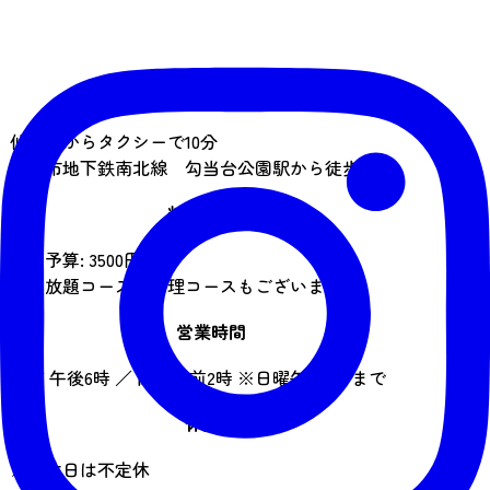
アクセス
仙台駅からタクシーで10分
仙台市地下鉄南北線 勾当台公園駅から徒歩5分
料金の目安
平均予算: 3500円
飲み放題コース、料理コースもございます
営業時間
開店 午後6時 ／ 閉店午前2時 ※日曜午前0時まで
休業日
※定休日は不定休