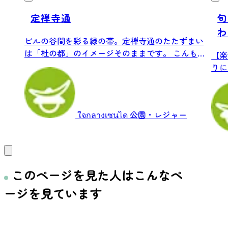
定禅寺通
旬
わ
ビルの谷間を彩る緑の帯。定禅寺通のたたずまい
は「杜の都」のイメージそのままです。 こんもり
【楽
と茂...
りに
毎朝.
ใจกลางเซนได
公園・レジャー
このページを見た人はこんなペ
ージを見ています