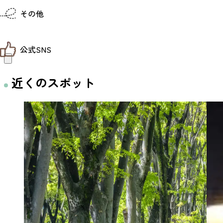
仙台までの経路検索
その他
市内の交通情報
お得なチケット
お知らせ
公式SNS
お問い合わせ
教育旅行
観光マップ
せんだい旅日和 X
近くのスポット
せんだい旅日和とは
せんだい旅日和 Instagram
サイト利用規約
せんだい旅日和 Facebook
プライバシーポリシー
仙台旅先体験コレクション Facebook
サイトマップ
仙台旅先体験コレクション Instagaram
仙臺写真館フォトギャラリー