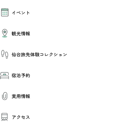
モデルコース
イベント
AIおまかせコース
オリジナルプラン
みんなの旅行記
イベント情報
観光情報
その他イベント情報（音楽・展示会）
スポーツ情報
コンベンション情報
観光スポット
仙台旅先体験コレクション
温泉
美味いもの
季節のイベント
仙台旅先体験コレクション
プロスポーツチーム・プロオーケストラ
宿泊予約
体験プログラム検索（予約）
仙台の銘品
体験事業者からのお知らせ
仙台夜時間
体験トピックス
宿泊予約
宿泊施設
体験事業者
実用情報
仙台観光マップ
観光案内
アクセス
お役立ち情報
観光アプリ
仙台観光マップ