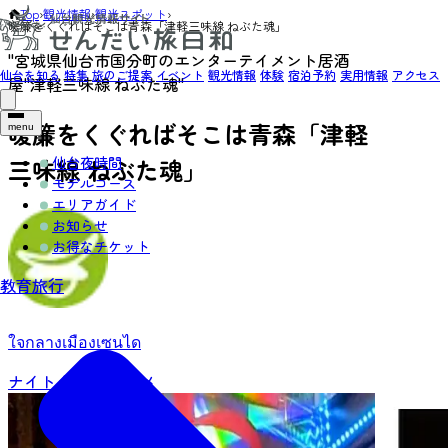
Top
›
観光情報
›
観光スポット
›
暖簾をくぐればそこは青森「津軽三味線 ねぶた魂」
"宮城県仙台市国分町のエンターテイメント居酒
仙台を知る
特集
旅のご提案
イベント
観光情報
体験
宿泊予約
実用情報
アクセス
屋"津軽三味線 ねぶた魂"
暖簾をくぐればそこは青森「津軽
menu
仙台夜時間
三味線 ねぶた魂」
モデルコース
エリアガイド
お知らせ
お得なチケット
教育旅行
ใจกลางเมืองเซนได
ナイトタイム
グルメ