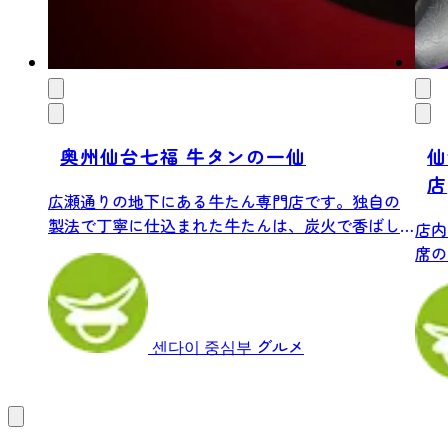
奥州仙台七福 牛タンの一仙
仙
店
広瀬通りの地下にある牛たん専門店です。独自の
製法で丁寧に仕込まれた牛たんは、炭火で香ばし
店内
く焼き...
席の
な...
센다이 중심부
グルメ