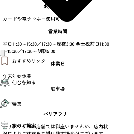
お支払い方法
カードや電子マネー使用可
営業時間
平日11:30～15:30／17:30～深夜3:30 金土祝前日11:30
～15:30／17:30～明朝5:30
おすすめリンク
休業日
年末年始休業
仙台夜時間
仙台を知る
モデルコース
駐車場
エリアガイド
お知らせ
仙台の魅力
なし
お得なチケット
特集
エリアガイド
復興に向けて
バリアフリー
仙台観光PR動画ライブラリー
特集
仙台から行く東北周遊旅
旅のご提案
夜時間トピックス
バリアフリーの店舗では御座いませんが、店内状
伝統的工芸品
況によりご迷惑をお掛け致す場合がございます