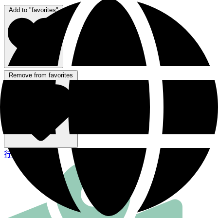
Add to "favorites"
Remove from favorites
行き方を見る