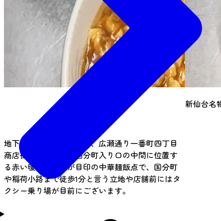
新仙台名
地下鉄広瀬通り駅を降り、広瀬通り一番町四丁目
商店街南側入り口と国分町入り口の中間に位置す
る赤い暖簾と看板が目印の中華麺飯点で、国分町
や稲荷小路まで徒歩1分と言う立地や店舗前にはタ
クシー乗り場が目前にございます。
（ナイトタイム）