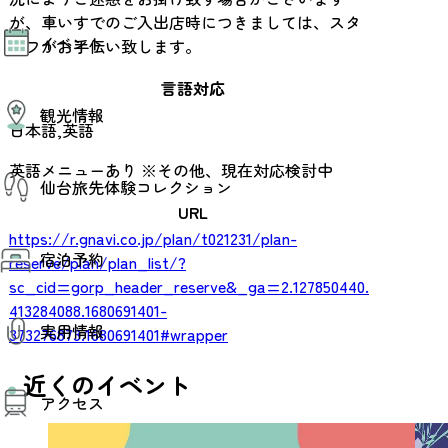
が、車いすでのご入出店時につきましては、スタ
モデルコース
イベント
AIおまかせコース
ッフがお手伝い致します。
オリジナルプラン
みんなの旅行記
言語対応
イベント情報
観光情報
その他イベント情報（音楽・展示会）
日本語,英語
スポーツ情報
コンベンション情報
観光スポット
英語メニューあり ※その他、現在対応検討中
仙台旅先体験コレクション
温泉
美味いもの
URL
季節のイベント
https://r.gnavi.co.jp/plan/t021231/plan-
仙台旅先体験コレクション
プロスポーツチーム・プロオーケストラ
宿泊予約
体験プログラム検索（予約）
reserve/plan/plan_list/?
仙台の銘品
体験事業者からのお知らせ
sc_cid=gorp_header_reserve&_ga=2.127850440.
仙台夜時間
体験トピックス
413284088.1680691401-
宿泊予約
宿泊施設
体験事業者
実用情報
373276873.1680691401#wrapper
仙台観光マップ
近くのイベント
観光案内
アクセス
お役立ち情報
観光アプリ
仙台観光マップ