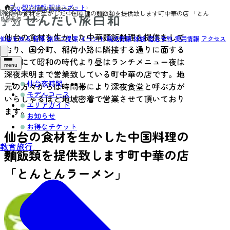
Top
›
観光情報
›
観光スポット
›
仙台の食材を生かした中国料理の麵飯類を提供致します町中華の店 「とん
とんラーメン」
仙台の食材を生かした中華麺飯料理を提供をして
仙台を知る
特集
旅のご提案
イベント
観光情報
体験
宿泊予約
実用情報
アクセス
おり、国分町、稲荷小路に隣接する通りに面する
店舗にて昭和の時代より昼はランチメニュー夜は
menu
深夜未明まで営業致している町中華の店です。地
仙台夜時間
元の方々からは時間帯により深夜食堂と呼ぶ方が
モデルコース
いらしゃるほど地域密着で営業させて頂いており
エリアガイド
ます。
お知らせ
お得なチケット
仙台の食材を生かした中国料理の
教育旅行
麵飯類を提供致します町中華の店
「とんとんラーメン」