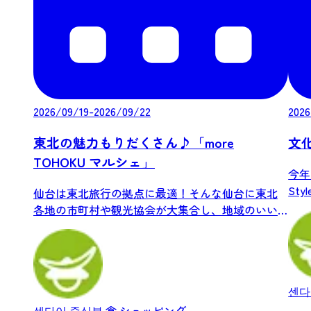
2026/09/19-2026/09/22
2026
東北の魅力もりだくさん♪「more
文化
TOHOKU マルシェ」
今年
Sty
仙台は東北旅行の拠点に最適！そんな仙台に東北
各地の市町村や観光協会が大集合し、地域のいい
もの、...
센다
센다이 중심부
食
ショッピング