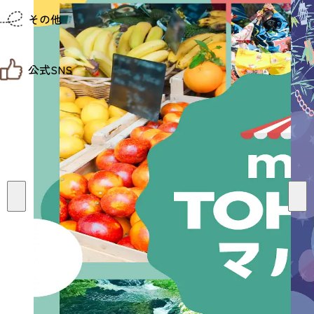
仙台までの経路検索
その他
市内の交通情報
お得なチケット
お知らせ
公式SNS
お問い合わせ
教育旅行
観光マップ
せんだい旅日和 X
せんだい旅日和とは
せんだい旅日和 Instagram
サイト利用規約
せんだい旅日和 Facebook
プライバシーポリシー
仙台旅先体験コレクション Facebook
サイトマップ
仙台旅先体験コレクション Instagaram
仙臺写真館フォトギャラリー