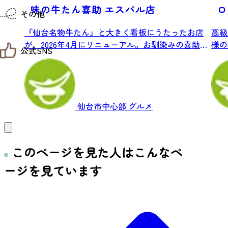
仙台までの経路検索
味の牛たん喜助 エスパル店
ロ
その他
市内の交通情報
お得なチケット
『仙台名物牛たん』と大きく看板にうたったお店
高級
お知らせ
が、2026年4月にリニューアル。お馴染みの喜助
様の
公式SNS
お問い合わせ
の...
じさせ
教育旅行
観光マップ
せんだい旅日和 X
せんだい旅日和とは
せんだい旅日和 Instagram
サイト利用規約
せんだい旅日和 Facebook
プライバシーポリシー
仙台市中心部
グルメ
仙台旅先体験コレクション Facebook
サイトマップ
仙台旅先体験コレクション Instagaram
仙臺写真館フォトギャラリー
このページを見た人はこんなペ
ージを見ています