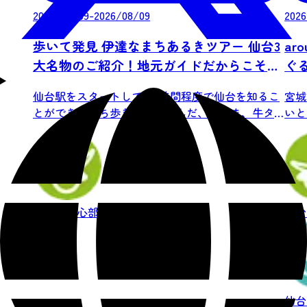
2026/08/09-2026/08/09
2026
歩いて発見 伊達なまちあるきツアー 仙台3
ar
大名物のご紹介！地元ガイドだからこそ知
ぐ
る仙台の街中をめぐる2時間（試食つき）
仙台駅をスタートして、2時間程度で仙台を知るこ
宮城
とができるまち歩き体験。ずんだ、笹かま、牛タ
いと
ンの...
自...
仙台市中心部
食
ナイトタイム
仙台
仙台