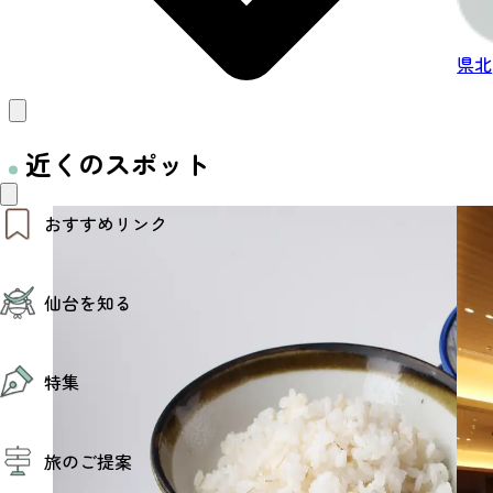
県北
近くのスポット
おすすめリンク
仙台夜時間
仙台を知る
モデルコース
エリアガイド
お知らせ
仙台の魅力
お得なチケット
特集
エリアガイド
復興に向けて
仙台観光PR動画ライブラリー
特集
仙台から行く東北周遊旅
旅のご提案
夜時間トピックス
伝統的工芸品