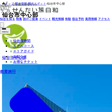
トップ
›
観光情報
›
観光スポット
›
仙台市中心部
仙台市中心部
仙台を知る
特集
旅のご提案
イベント
観光情報
体験
宿泊予約
実用情報
アクセス
menu
仙台夜時間
モデルコース
エリアガイド
お知らせ
仙台市中心部
お得なチケット
教育旅行