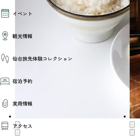
モデルコース
イベント
AIおまかせコース
オリジナルプラン
みんなの旅行記
イベント情報
観光情報
その他イベント情報（音楽・展示会）
スポーツ情報
コンベンション情報
観光スポット
仙台旅先体験コレクション
温泉
美味いもの
季節のイベント
仙台旅先体験コレクション
プロスポーツチーム・プロオーケストラ
宿泊予約
体験プログラム検索（予約）
仙台の銘品
体験事業者からのお知らせ
仙台夜時間
体験トピックス
宿泊予約
宿泊施設
体験事業者
実用情報
仙台観光マップ
観光案内
アクセス
お役立ち情報
観光アプリ
仙台観光マップ