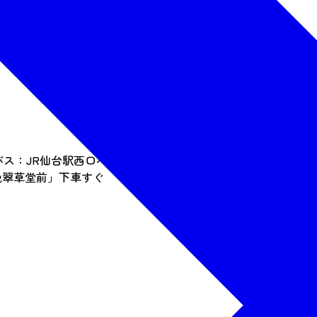
バス：JR仙台駅西口バスプール11番乗り場「八木山動物公園駅
晩翠草堂前」下車すぐ