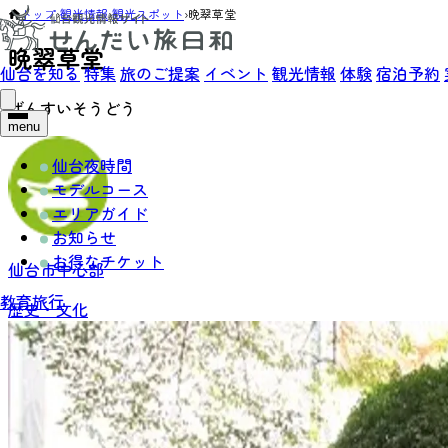
トップ
›
観光情報
›
観光スポット
›
晩翠草堂
晩翠草堂
仙台を知る
特集
旅のご提案
イベント
観光情報
体験
宿泊予約
ばんすいそうどう
menu
仙台夜時間
モデルコース
エリアガイド
お知らせ
お得なチケット
仙台市中心部
教育旅行
歴史・文化