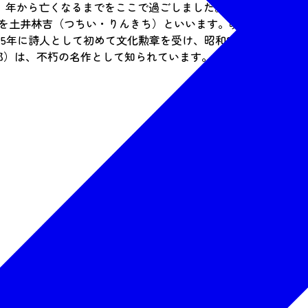
9）年から亡くなるまでをここで過ごしました。
本名を土井林吉（つちい・りんきち）といいます。晩翠は第二高
年に詩人として初めて文化勲章を受け、昭和27（1952）年、
太郎）は、不朽の名作として知られています。